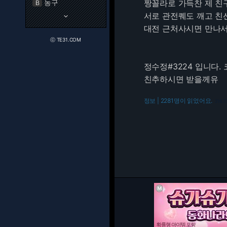
농구
짱꼴라로 가득찬 제 친
B
서로 관전퀘도 깨고 친
keyboard_arrow_down
대전 근처사시면 만나서
ⓒ TE31.COM
정수정#3224 입니다
친추하시면 받을께유
정보 | 2281명이 읽었어요.
216.7