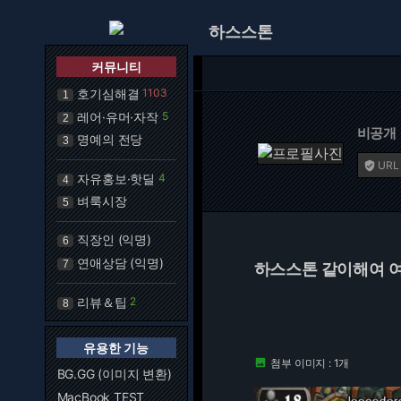
하스스톤
커뮤니티
호기심해결
1103
1
레어·유머·자작
5
2
비공개
명예의 전당
3
URL

자유홍보·핫딜
4
4
벼룩시장
5
직장인 (익명)
6
연애상담 (익명)
7
하스스톤 같이해여 여러
리뷰＆팁
2
8
유용한 기능
첨부 이미지 : 1개

BG.GG (이미지 변환)
MacBook TEST