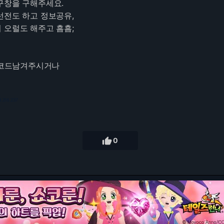
구창을 구해주세요.
선전도 하고 정보공유,
 오럴도 해주고 흠흠;
. 코드남겨주시거나
3.216.237

0