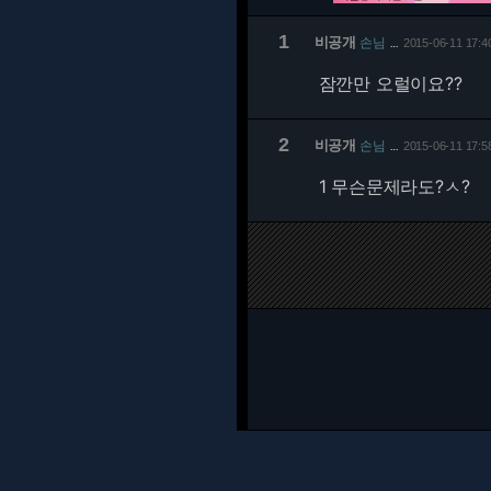
1
비공개
손님
2015-06-11 17:4
…
잠깐만 오럴이요??
2
비공개
손님
2015-06-11 17:5
…
1 무슨문제라도?ㅅ?