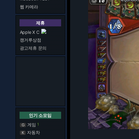
웹 카메라
제휴
Apple X C
캥거루상점
광고제휴 문의
인기 소모임
게임
1
G
자동차
K