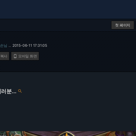
첫 페이지
손님
2015-06-11 17:31:05
…
 복사
모바일 화면

분...
