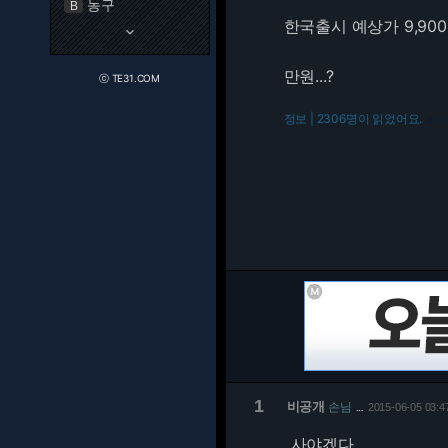
농구
B
한국출시 예상가 9,90
keyboard_arrow_down
만원...?
ⓒ TE31.COM
정보 | 2306명이 읽었어요.
216.
1
비공개
손님
2015-06-05 03:4
…
사야겠다