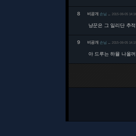
8
비공개
손님
2015-06-05 14:1
…
냥꾼은 그 일리단 추
9
비공개
손님
2015-06-05 14:1
…
아 드루는 하뮬 나올