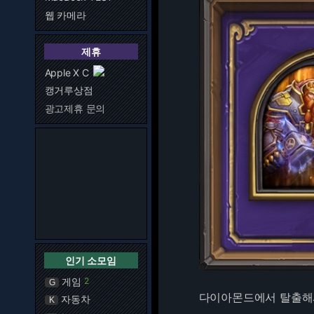
웹 카메라
제휴
Apple X C
캥거루상점
광고제휴 문의
인기 소모임
게임
2
G
다이아몬드에서 탈출해
자동차
K