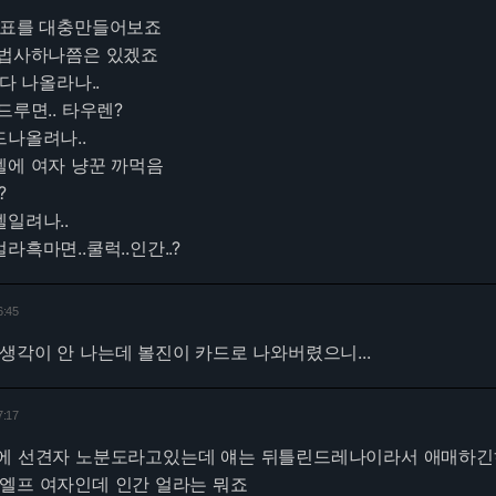
 표를 대충만들어보죠
 법사하나쯤은 있겠죠
판다 나올라나..
드루면.. 타우렌?
드나올려나..
엘에 여자 냥꾼 까먹음
?
엘일려나..
라흑마면..쿨럭..인간..?
6:45
생각이 안 나는데 볼진이 카드로 나와버렸으니...
7:17
에 선견자 노분도라고있는데 얘는 뒤틀린드레나이라서 애매하
드엘프 여자인데 인간 얼라는 뭐죠