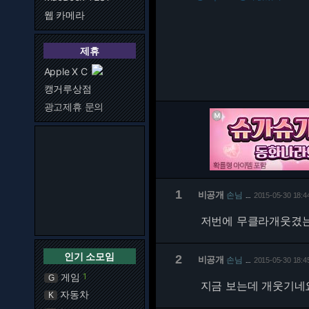
웹 카메라
제휴
Apple X C
캥거루상점
광고제휴 문의
1
비공개
손님
2015-05-30 18:4
…
저번에 무클라개웃겼
인기 소모임
2
비공개
손님
2015-05-30 18:4
…
게임
1
G
지금 보는데 개웃기네
자동차
K