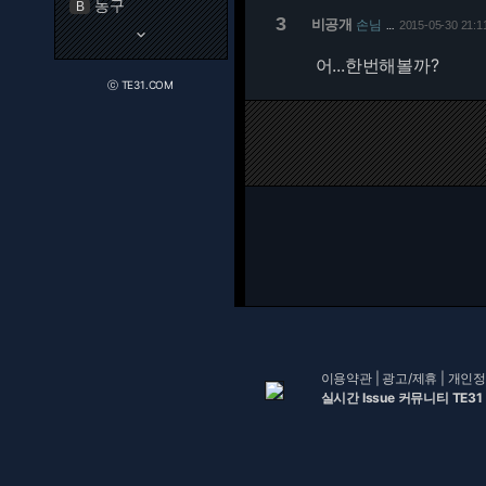
농구
B
3
비공개
손님
2015-05-30 21:1
…
keyboard_arrow_down
어...한번해볼까?
ⓒ TE31.COM
이용약관
|
광고/제휴
|
개인정
실시간 Issue 커뮤니티 TE31