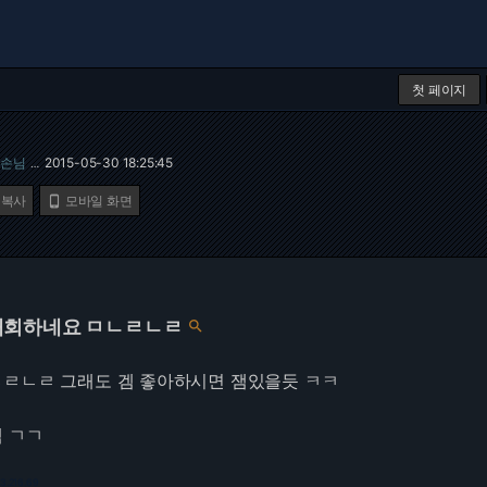
첫 페이지
손님
2015-05-30 18:25:45
…
 복사
모바일 화면

대회하네요 ㅁㄴㄹㄴㄹ

ㄹㄴㄹ 그래도 겜 좋아하시면 잼있을듯 ㅋㅋ
 ㄱㄱ
73.216.69