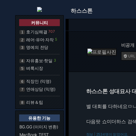
하스스톤
커뮤니티
호기심해결
707
1
레어·유머·자작
5
2
비공개
명예의 전당
3
URL

자유홍보·핫딜
3
4
벼룩시장
5
직장인 (익명)
6
연애상담 (익명)
7
하스스톤 성대묘사 
리뷰＆팁
8
별 대회를 다하네요ㅁㄴ
유용한 기능
다음팟 쇼미더하스 검색
BG.GG (이미지 변환)
MacBook TEST
정보 | 2534명이 읽었어요.
216.