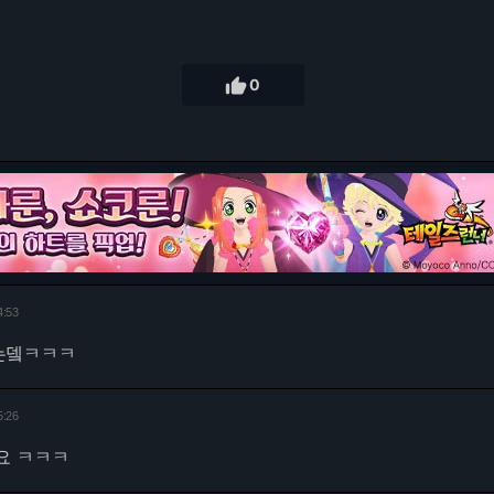

0
4:53
는뎈ㅋㅋㅋ
5:26
요 ㅋㅋㅋ