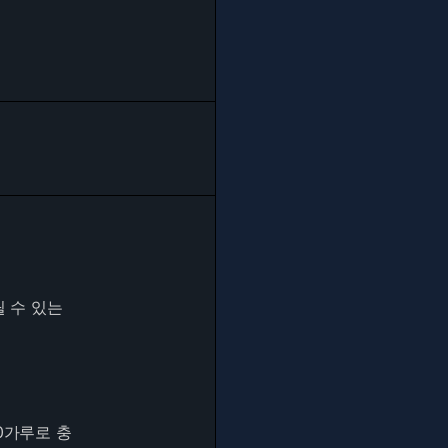
릴 수 있는
0가루로 충