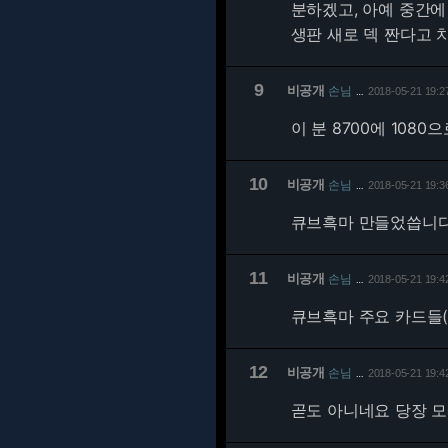
분하겠고, 아예 중간에
생판 새로 덱 짠다고 
9
비공개
손님
2018-05-21 19:2
…
이 분 8700에 108
10
비공개
손님
2018-05-21 19:3
…
큐브흑마 만들었씁니
11
비공개
손님
2018-05-21 19:4
…
큐브흑마 주요 카드들(서
12
비공개
손님
2018-05-21 19:4
…
곧도 아니네요 당장 모