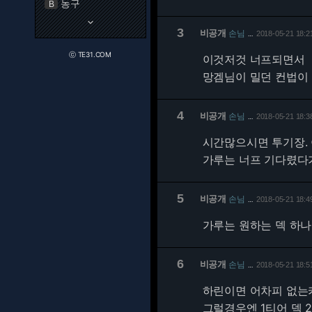
농구
B
keyboard_arrow_down
3
비공개
손님
2018-05-21 18:2
…
ⓒ TE31.COM
이것저것 너프되면서
망겜님이 밀던 컨법이
4
비공개
손님
2018-05-21 18:3
…
시간많으시면 투기장. 
가루는 너프 기다렸다가
5
비공개
손님
2018-05-21 18:4
…
가루는 원하는 덱 하나
6
비공개
손님
2018-05-21 18:5
…
하린이면 어차피 없는
그럴경우엔 1티어 덱 