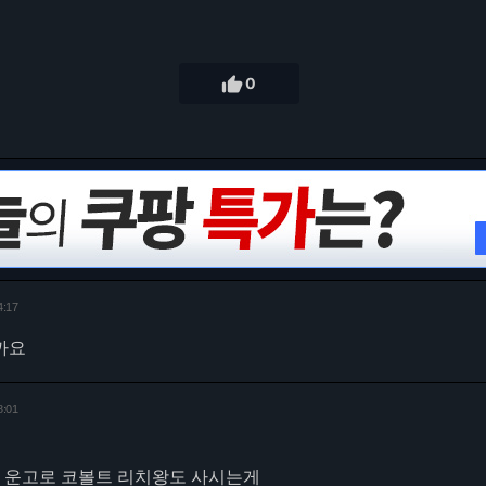

0
4:17
까요
8:01
고 운고로 코볼트 리치왕도 사시는게