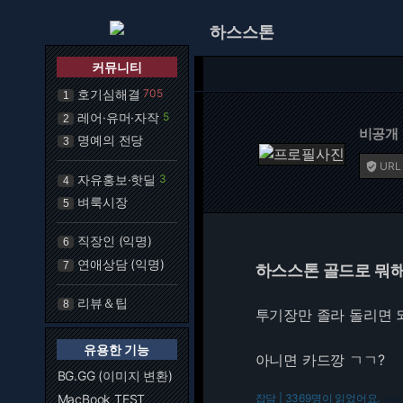
하스스톤
커뮤니티
호기심해결
705
1
레어·유머·자작
5
2
비공개
명예의 전당
3
URL

자유홍보·핫딜
3
4
벼룩시장
5
직장인 (익명)
6
연애상담 (익명)
7
하스스톤 골드로 뭐
리뷰＆팁
8
투기장만 졸라 돌리면
유용한 기능
아니면 카드깡 ㄱㄱ?
BG.GG (이미지 변환)
MacBook TEST
잡담 | 3369명이 읽었어요.
216.