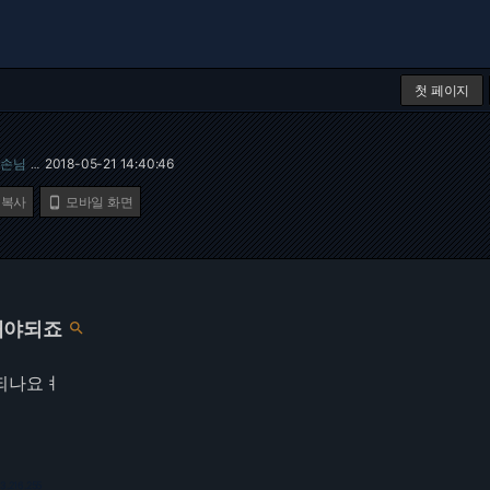
첫 페이지
손님
2018-05-21 14:40:46
…
 복사
모바일 화면

해야되죠

 되나요ㅕ
73.216.255