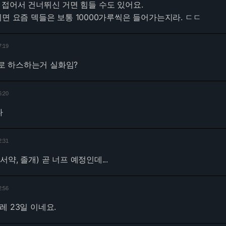
 접어서 건너뛰신 거면 힘들 수도 있어요.
치면 요즘 덱들은 보통 10000가루씩은 들어가는지라. ㄷㄷ
7:19
0으로 하스하는거 실화임?
6:20
다
2:31
약, 졸개) 곧 너프 예정인데...
2:56
레 23일 이네요.