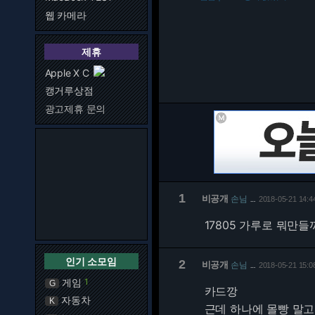
웹 카메라
제휴
Apple X C
캥거루상점
광고제휴 문의
1
비공개
손님
2018-05-21 14:4
…
17805 가루로 뭐만들
인기 소모임
2
비공개
손님
2018-05-21 15:0
…
게임
1
G
카드깡
자동차
K
근데 하나에 몰빵 말