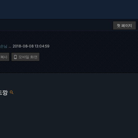
첫 페이지
손님
2018-08-08 13:04:59
…
 복사
모바일 화면

드깡
