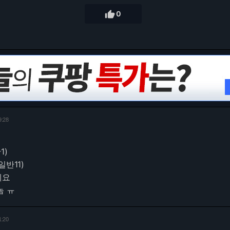

0
9:28
1)
일반11)
네요
 놈 ㅠ
1:20