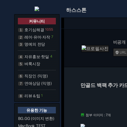
하스스톤
커뮤니티
호기심해결
1055
1
레어·유머·자작
7
2
비공개
명예의 전당
3
URL

자유홍보·핫딜
4
4
벼룩시장
5
직장인 (익명)
6
연애상담 (익명)
7
만골드 백팩 추가 카
리뷰＆팁
1
8
유용한 기능
첨부 이미지 : 7개

BG.GG (이미지 변환)
MacBook TEST