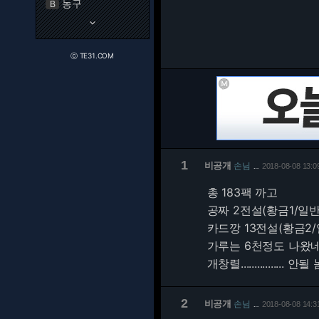
농구
B
keyboard_arrow_down
ⓒ TE31.COM
1
비공개
손님
2018-08-08 13:0
…
총 183팩 까고
공짜 2전설(황금1/일반
카드깡 13전설(황금2/
가루는 6천정도 나왔
개창렬................ 안될
2
비공개
손님
2018-08-08 14:3
…