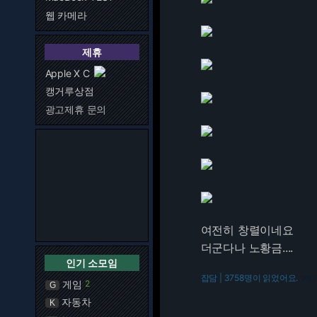
웹 카메라
제휴
Apple X C
캥거루상점
광고제휴 문의
여전히 창렬이네요
더군다나 노황금....
인기 소모임
잡담 | 3758명이 읽었어요.
216.7
게임
2
G
자동차
K