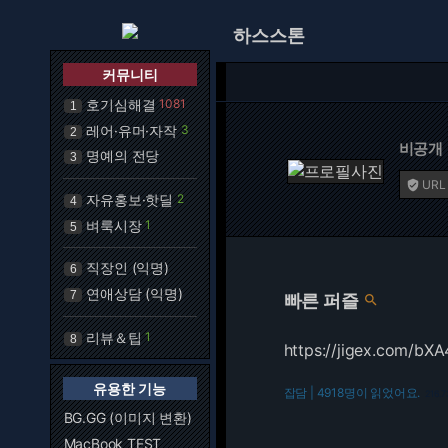
하스스톤
커뮤니티
호기심해결
1081
1
레어·유머·자작
3
2
비공개
명예의 전당
3
URL

자유홍보·핫딜
2
4
벼룩시장
1
5
직장인 (익명)
6
연애상담 (익명)
7
빠른 퍼즐

리뷰＆팁
1
8
https://jigex.com/bX
유용한 기능
잡담 | 4918명이 읽었어요.
216.7
BG.GG (이미지 변환)
MacBook TEST