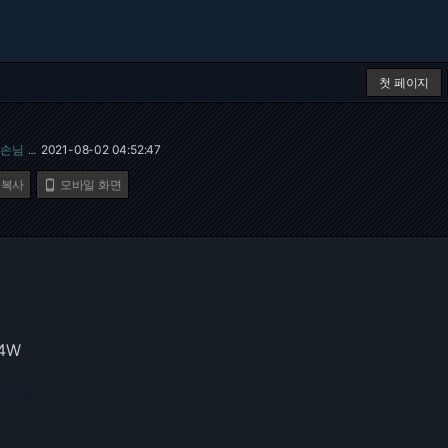
첫 페이지
손님
2021-08-02 04:52:47
…
 복사
모바일 화면

A4W
3.216.233