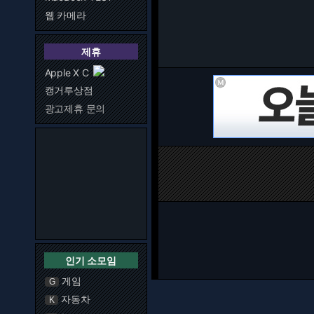
웹 카메라
제휴
Apple X C
캥거루상점
광고제휴 문의
인기 소모임
게임
G
자동차
K