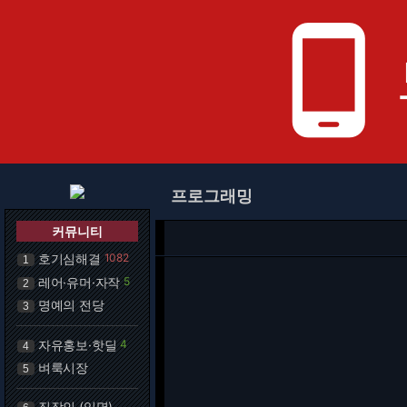
phone_android
프로그래밍
커뮤니티
호기심해결
1082
1
레어·유머·자작
5
2
명예의 전당
3
자유홍보·핫딜
4
4
벼룩시장
5
직장인 (익명)