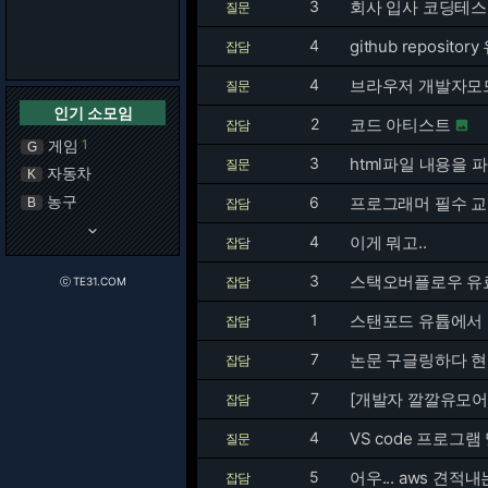
3
회사 입사 코딩테스
질문
4
github reposi
잡담
4
브라우저 개발자모
질문
인기 소모임
2
코드 아티스트
잡담

게임
1
G
3
html파일 내용을
질문
자동차
K
농구
6
프로그래머 필수 교
B
잡담
keyboard_arrow_down
4
이게 뭐고..
잡담
3
스택오버플로우 유
잡담
ⓒ TE31.COM
1
스탠포드 유튭에서 봄
잡담
7
논문 구글링하다 현웃
잡담
7
[개발자 깔깔유모어
잡담
4
VS code 프로그램
질문
5
어우... aws 견
잡담