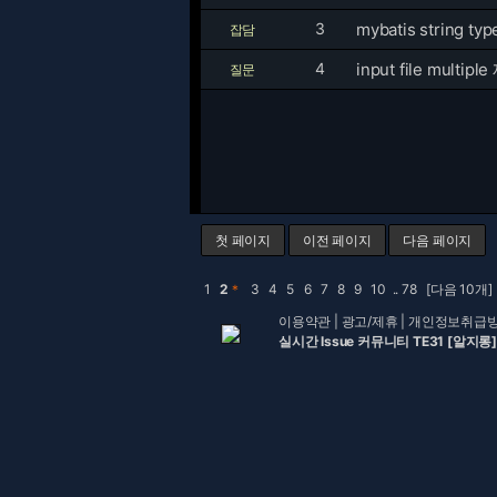
3
mybatis string 
잡담
4
input file mult
질문
첫 페이지
이전 페이지
다음 페이지
1
2
＊
3
4
5
6
7
8
9
10
..
78
[다음 10개]
이용약관
|
광고/제휴
|
개인정보취급
실시간 Issue 커뮤니티 TE31 [알지롱]