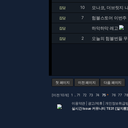
10
모나코, 더브릿지 
잡담
7
험블스토어 이번주
잡담
하악하악 레고
잡담
2
오늘의 험블번들 
잡담
첫 페이지
이전 페이지
다음 페이지
[이전 10개]
1
..
71
72
73
74
75
＊
76
77
7
이용약관
|
광고/제휴
|
개인정보취급
실시간 Issue 커뮤니티 TE31 [알지롱]