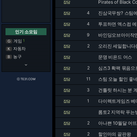
Pirates of Blac
잡담
4
진삼국무쌍? 스팀에
잡담
4
투표하면 엑스컴 
잡담
인기 소모임
9
바인딩오브아이작인
잡담
게임
1
G
2
오리진 세일합니다(
잡담
자동차
K
농구
문명 비욘드 어스
B
잡담
keyboard_arrow_down
2
심즈3 확팩 묶음으
잡담
11
스팀 오늘 할인 좋
잡담
ⓒ TE31.COM
3
건틀릿 하시는 분 
잡담
1
다이렉트게임즈 베
잡담
롬토2 지역락 푸는
잡담
2
아나쁜 10월달 어
잡담
2
할인마의 끝판왕
잡담