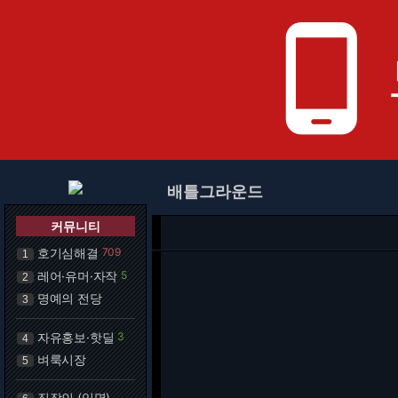
phone_android
배틀그라운드
커뮤니티
호기심해결
709
1
레어·유머·자작
5
2
명예의 전당
3
자유홍보·핫딜
3
4
벼룩시장
5
직장인 (익명)