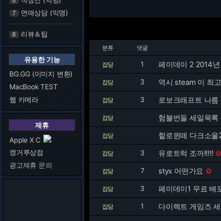
6
연애상담 (익명)
7
리뷰＆팁
8
분류
댓글
유용한 기능
1
페이데이 2 2014년
잡담
BG.GG (이미지 변환)
3
역시 steam 이 최고
잡담
MacBook TEST
웹 카메라
3
로보크래프트 나름
잡담
험블번들 세일목록
잡담
제휴
할로윈떼 다크소울
잡담
Apple X C
캥거루상점
3
유로트럭 조까!!!!!
잡담
광고제휴 문의
7
styx 어떤가요
잡담

3
페이데이1 무료 배
잡담
1
다이렉트 게임즈 세
잡담