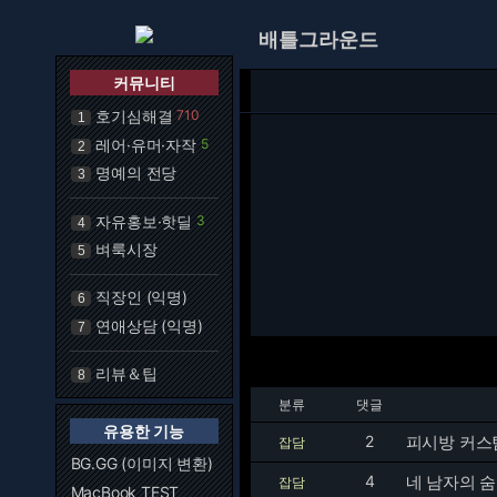
배틀그라운드
커뮤니티
호기심해결
710
1
레어·유머·자작
5
2
명예의 전당
3
자유홍보·핫딜
3
4
벼룩시장
5
직장인 (익명)
6
연애상담 (익명)
7
리뷰＆팁
8
분류
댓글
유용한 기능
2
피시방 커스
잡담
BG.GG (이미지 변환)
4
네 남자의 숨
잡담
MacBook TEST