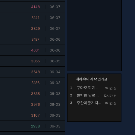
|
4148
|
06-07
|
3141
|
06-07
|
3329
|
06-07
|
3187
|
06-06
|
4631
|
06-06
|
3055
|
06-05
|
3548
|
06-04
레어·유머·자작
인기글
|
3186
|
06-03
구마모토 지진 당시 병원 수술실
1
9시간 전
|
3358
|
06-03
천박한 남편 때문에 고민
2
12시간 전
주한미군기지 침입하다 체포당한 대진연 의외의 정체
3
8시간 전
|
3976
|
06-03
|
3107
|
06-03
|
2938
|
06-03