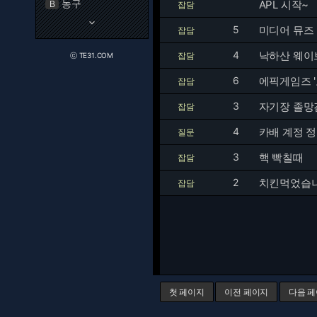
농구
APL 시작~
B
잡담
keyboard_arrow_down
5
미디어 뮤즈 
잡담
4
낙하산 웨이
잡담
ⓒ TE31.COM
6
에픽게임즈 
잡담
3
자기장 졸망
잡담
4
카배 계정 
질문
3
핵 빡칠때
잡담
2
치킨먹었습
잡담
첫 페이지
이전 페이지
다음 