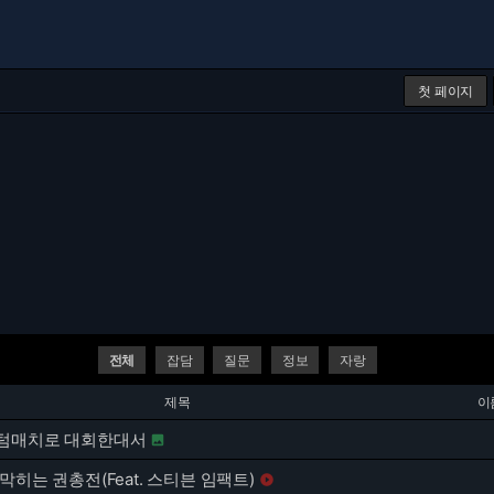
첫 페이지
전체
잡담
질문
정보
자랑
제목
이
텀매치로 대회한대서

막히는 권총전(Feat. 스티븐 임팩트)
