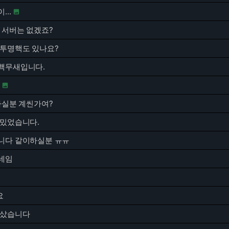
...

 서버는 없겠죠?
 투명핵도 있나요?
핵무새입니다.

하실분 계씬가여?
재밌었습니다.
니다 같이하실분 ㅠㅠ
네임
요
 샀습니다