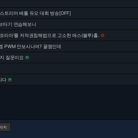
스트리머 배틀 듀오 대회 방송[OFF]
브타기 연습해보니
'코리아'를 저작권침해법으로 고소한 애스(블루)홀.

겜 PWM 안보시나여? 꿀잼인데
정지 질문이요

니다

페이지