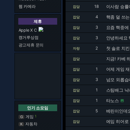
웹 카메라
18
이사람 승률이
잡담
4
핵좀 덜 쓰는
잡담
제휴
3
요즘 핵중에
잡담
Apple X C
캥거루상점
3
안녕하세요 
잡담
광고제휴 문의
2
첫 솔로 치킨
자랑
지금! 카베 
잡담
1
어제 게임 
잡담
3
넘모 외롭습
잡담
1
스팀배그 닉
잡담
1
타노스
잡담

인기 소모임
5
베린이인데
잡담
게임
1
G
에임 히어로
잡담
자동차
K