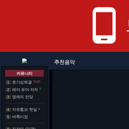
phone_android
추천음악
커뮤니티
호기심해결
1061
1
레어·유머·자작
7
2
명예의 전당
3
자유홍보·핫딜
4
4
벼룩시장
5
직장인 (익명)