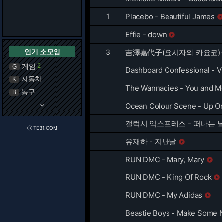
1
Placebo - Beautiful James
Effie - down

인기 소모임
3
吉澤嘉代子(요시자와 카요코)
게임
2
G
Dashboard Confessional - V
자동차
K
The Wannadies - You and 
농구
B
keyboard_arrow_down
Ocean Colour Scene - Up 
갤럭시 익스프레스 - 떠나는 
ⓒ TE31.COM
유재하 - 지난날

RUN DMC - Mary, Mary

RUN DMC - King Of Rock

RUN DMC - My Adidas

Beastie Boys - Make Some 