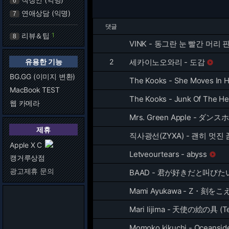
6
연애상담 (익명)
7
댓글
리뷰＆팁
1
8
VINK - 동그란 눈 빨간 머리 
유용한 기능
2
세카이노오와리 - 도감

BG.GG (이미지 변환)
The Kooks - She Moves In 
MacBook TEST
The Kooks - Junk Of The He
웹 카메라
Mrs. Green Apple - ダン
제휴
직사광선(ZYXA) - 괜히 멋진 꿈(
Apple X C
Letveourtears - abyss

캥거루상점
광고제휴 문의
BAAD - 君が好きだと叫びたい(Kimi
Mami Ayukawa - Z・刻をこえて 
Mari Iijima - 天使の絵の具 (Te
Momoko kikuchi - Oceansid