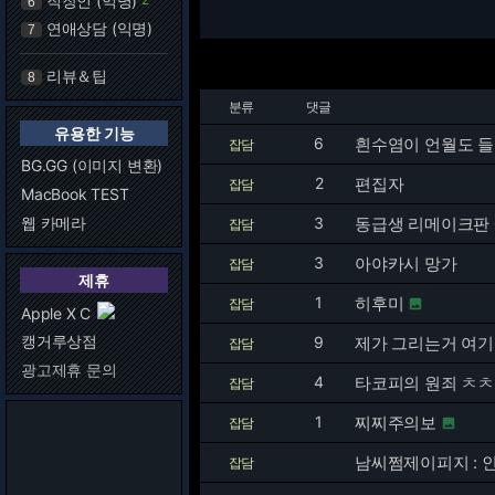
직장인 (익명)
6
연애상담 (익명)
7
리뷰＆팁
8
분류
댓글
유용한 기능
6
흰수염이 언월도 들
잡담
BG.GG (이미지 변환)
2
편집자
잡담
MacBook TEST
웹 카메라
3
동급생 리메이크판
잡담
3
아야카시 망가
잡담
제휴
1
히후미
잡담

Apple X C
캥거루상점
9
제가 그리는거 여기
잡담
광고제휴 문의
4
타코피의 원죄 ㅊㅊ
잡담
1
찌찌주의보
잡담

남씨쩜제이피지 : 
잡담