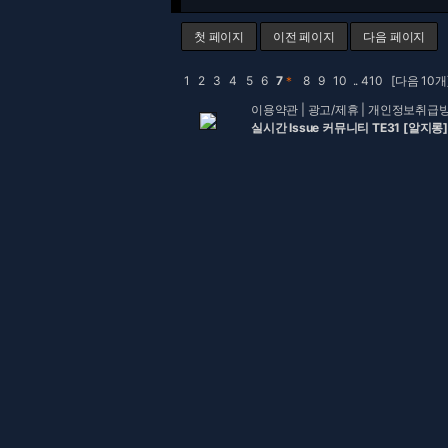
첫 페이지
이전 페이지
다음 페이지
1
2
3
4
5
6
7
＊
8
9
10
..
410
[다음 10개
이용약관
|
광고/제휴
|
개인정보취급
실시간 Issue 커뮤니티 TE31 [알지롱]