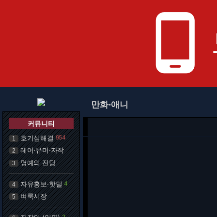
phone_android
만화·애니
커뮤니티
호기심해결
954
1
레어·유머·자작
2
명예의 전당
3
자유홍보·핫딜
4
4
벼룩시장
5
2