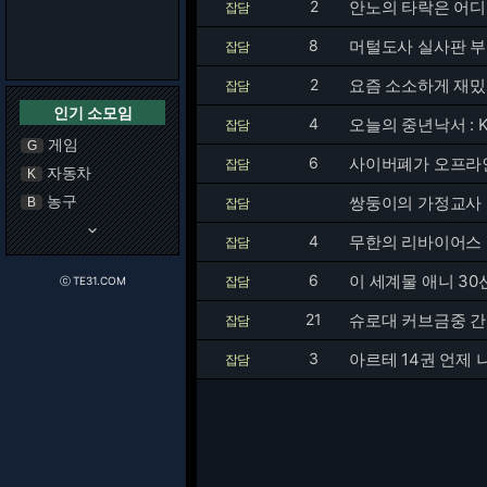
2
안노의 타락은 어
잡담
8
머털도사 실사판 
잡담
2
요즘 소소하게 재밌
잡담
인기 소모임
4
오늘의 중년낙서 :
잡담
게임
G
6
사이버폐가 오프라
잡담
자동차
K
농구
쌍둥이의 가정교사
B
잡담
keyboard_arrow_down
4
무한의 리바이어스
잡담
6
이 세계물 애니 30
잡담
ⓒ TE31.COM
21
잡담
3
아르테 14권 언제 나
잡담