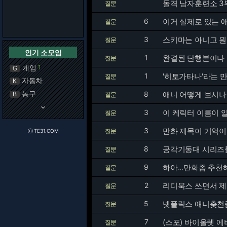
돌격 남자훈련소 3부
질문
6
이거 실제로 있는 
질문
3
스키마는 아니고 뭔
질문
인기 소모임
1
완결된 단행본이나
질문
게임
1
G
1
'히토가타나'라는 
질문
자동차
K
농구
8
애니 어떻게 보시
B
질문
keyboard_arrow_down
3
이 케릭터 이름이 
질문
3
만화 제목이 기억이 
질문
ⓒ TE31.COM
8
공각기동대 시리즈를
질문
9
하아...만화좀 추
질문
2
리디북스 쓰면서 
질문
5
넷플릭스 애니춪천
질문
7
(스포) 바이올렛 
질문