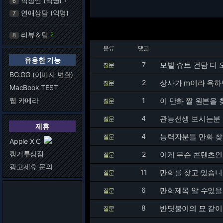
직장인 (익명)
6
연애상담 (익명)
7
리뷰＆팁
2
8
분류
댓글
유용한 기능
7
모빌 슈트 건담 디
질문
BG.GG (이미지 변환)
2
상사가 m이라 욕하
질문
MacBook TEST
웹 카메라
1
이 만화 짤 원본을
질문
4
관능선생 보시는분
질문
제휴
4
능력자분들 만화 찾
질문
Apple X C
캥거루상점
2
이게 무슨 콘텐츠인
질문
광고제휴 문의
11
만화를 찾고 있습니
질문
6
만화제목 알 수있을
질문
8
반딧불이의 묘 같이
질문