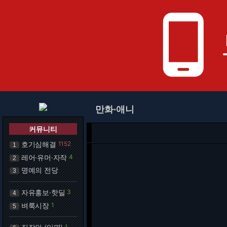
phone_android
만화·애니
커뮤니티
호기심해결
1152
1
레어·유머·자작
4
2
명예의 전당
3
자유홍보·핫딜
3
4
벼룩시장
1
5
1