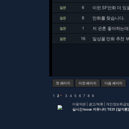
6
이런 SF만화 더 있
질문
8
만화를 찾습니다.
질문
1
저 은혼 좋아하는데
질문
16
일상물 만화 추천 
질문
첫 페이지
이전 페이지
다음 페이지
1
2
＊
3
4
5
6
7
8
9
이용약관
|
광고/제휴
|
개인정보취급
실시간 Issue 커뮤니티 TE31 [알지롱]