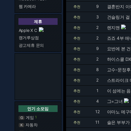
웹 카메라
9
결혼반지 이
추천
3
건슬링거 걸
추천
제휴
2
렌지맨
추천
Apple X C
캥거루상점
2
죠죠 4부 애
추천
광고제휴 문의
9
요번에 본 건 
추천
2
하이스쿨 DX
추천
8
고수-문정후
추천
2
스트라이크 더
추천
1
이 섬에는 
추천
4
그=그녀
추천
인기 소모임
12
아마노 메구
추천
게임
1
G
11
술은 부부가 
추천
자동차
K