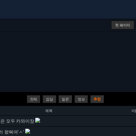
첫 페이지
전체
잡담
질문
정보
추천
제목
이
들은 모두 카와이장
 왔쪄여'ㅅ'