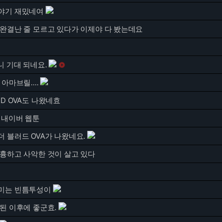
야기 재밌네여
 완결난 줄 모르고 있다가 이제야 다 봤는데요
니 기대 되네요.

아마브릴....
D OVA도 나왔네효
 내이버 웹툰
 블러드 OVA가 나왔네요.
음흉하고 사악한 것이 살고 있다
미는 빈틈투성이
된 이후에 좋군효.