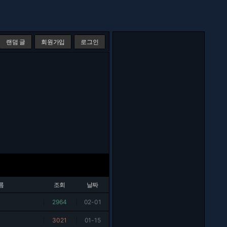
랜덤 글
회원가입
로그인
름
조회
날짜
|
2964
|
02-01
|
3021
|
01-15