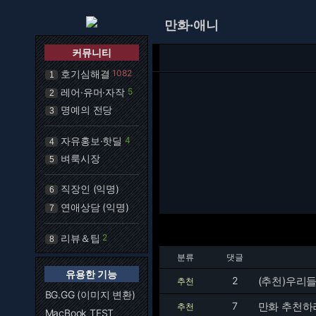
만화·애니
커뮤니티
호기심해결
1082
1
레어·유머·자작
5
2
명예의 전당
3
자유홍보·핫딜
4
4
벼룩시장
5
직장인 (익명)
6
연애상담 (익명)
7
리뷰＆팁
2
8
분류
댓글
유용한 기능
2
(추천)우리
추천
BG.GG (이미지 변환)
7
만화 추천하러
추천
MacBook TEST