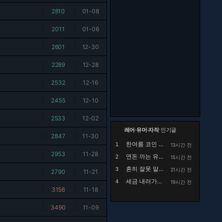
|
2810
|
01-08
|
2011
|
01-06
|
2601
|
12-30
|
2289
|
12-28
|
2532
|
12-16
|
2455
|
12-10
|
2533
|
12-02
레어·유머·자작
인기글
|
2847
|
11-30
한여름 코인 세탁소에서 목격했던 사건.manhwa
1
13시간 전
|
2953
|
11-28
연돈 까는 유튜브 댓글
2
15시간 전
흔히 잘못 알고있는 행주대첩의 실체
3
21시간 전
|
2790
|
11-21
세금 내러가는 유재석 출연 유튜브에 달린 국세청 ...
4
19시간 전
|
3156
|
11-18
|
3490
|
11-09