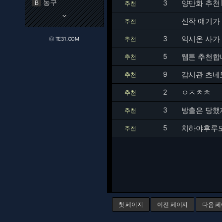
농구
3
양만화 추천
B
추천
keyboard_arrow_down
신작 얘기가
추천
3
익시온 사가
추천
ⓒ TE31.COM
5
웹툰 추천합니
추천
9
감시관 츠네모
추천
2
ㅇㅈㅊㅊ
추천
3
방출은 당했
추천
5
치하야후루도 
추천
첫 페이지
이전 페이지
다음 