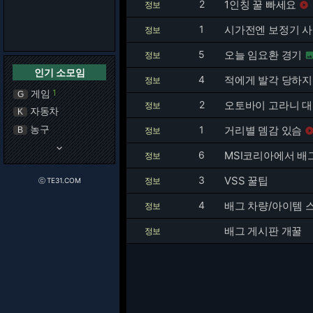
2
1인칭 꿀 빠세요
정보

1
시가전엔 보정기 
정보
5
오늘 임요환 경기
정보
인기 소모임
4
적에게 발각 당하지 
정보
게임
1
G
2
오토바이 고라니 
정보
자동차
K
농구
1
거리별 뎀감 있슴
B
정보
keyboard_arrow_down
6
MSI코리아에서 배
정보
3
VSS 꿀팁
정보
ⓒ TE31.COM
4
배그 차량/아이템
정보
배그 게시판 개꿀
정보