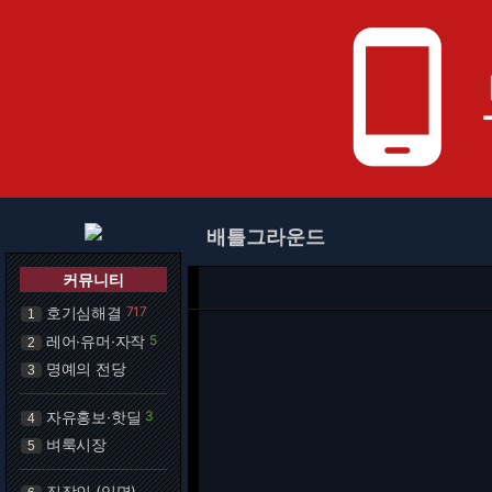
phone_android
배틀그라운드
커뮤니티
호기심해결
717
1
레어·유머·자작
5
2
명예의 전당
3
자유홍보·핫딜
3
4
벼룩시장
5
직장인 (익명)