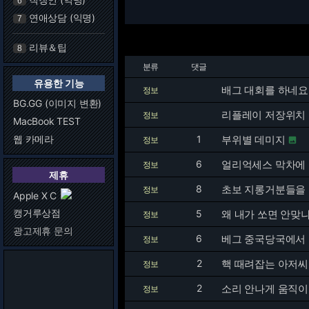
6
연애상담 (익명)
7
리뷰＆팁
8
분류
댓글
유용한 기능
배그 대회를 하네요
정보
BG.GG (이미지 변환)
리플레이 저장위치
정보
MacBook TEST
웹 카메라
1
부위별 데미지
정보

6
얼리억세스 막차에 
정보
제휴
8
초보 지롱거분들을 
정보
Apple X C
캥거루상점
5
왜 내가 쏘면 안맞냐고
정보
광고제휴 문의
6
베그 중국당국에서
정보
2
핵 때려잡는 아저씨 방
정보
2
소리 안나게 움직
정보