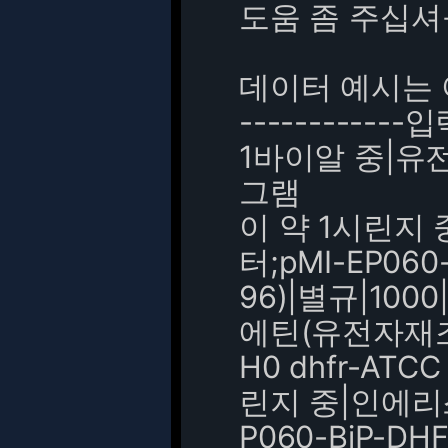
도움 좀 주십
데이터 예시는 
------------입력
1바이알 중|유
그램
이 약 1시린지
터;pMI-EP060
96)|별규|10
에틴(유전자재조합)
H0 dhfr-ATC
린지 중|인에리
P060-BiP-DH