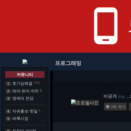
phone_android
프로그래밍
커뮤니티
호기심해결
779
1
레어·유머·자작
5
2
비공개
손님
…
명예의 전당
3
URL 복사

자유홍보·핫딜
1
4
벼룩시장
5
직장인 (익명)