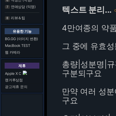
6
연애상담 (익명)
텍스트 분리...
7
리뷰＆팁
8
4만여종의 약품
유용한 기능
BG.GG (이미지 변환)
그 중에 유효성
MacBook TEST
웹 카메라
총량|성분명|규
제휴
구분되구요
Apple X C
캥거루상점
광고제휴 문의
만약 여러 성분
구요