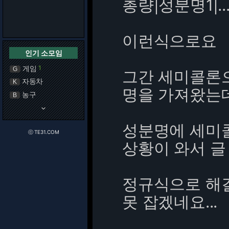
총량|성분명1|...
이런식으로요
인기 소모임
게임
1
G
그간 세미콜론으로
자동차
K
명을 가져왔는
농구
B
keyboard_arrow_down
성분명에 세미
ⓒ TE31.COM
상황이 와서 글
정규식으로 해
못 잡겠네요...