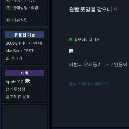
6
연애상담 (익명)
7
원빨 좃망겜 같으니

리뷰＆팁
8
유용한 기능
첨부 이미지 : 1개

BG.GG (이미지 변환)
MacBook TEST
웹 카메라
시발.... 유저들이 다 고인물이
제휴
Apple X C
잡담 | 3384명이 읽었어요.
216.73.216.124
캥거루상점
광고제휴 문의