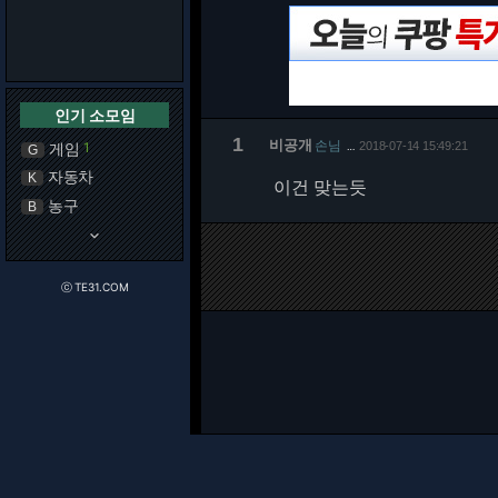
인기 소모임
1
비공개
손님
게임
1
2018-07-14 15:49:21
…
G
자동차
K
이건 맞는듯
농구
B
keyboard_arrow_down
ⓒ TE31.COM