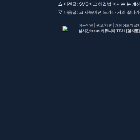
△ 이전글:
SMG버그 해결법 아시는 분 계신가
▽ 다음글:
크 사녹미션 노가다 거의 끝나가는
이용약관
|
광고/제휴
|
개인정보취급
실시간 Issue 커뮤니티 TE31 [알지롱]