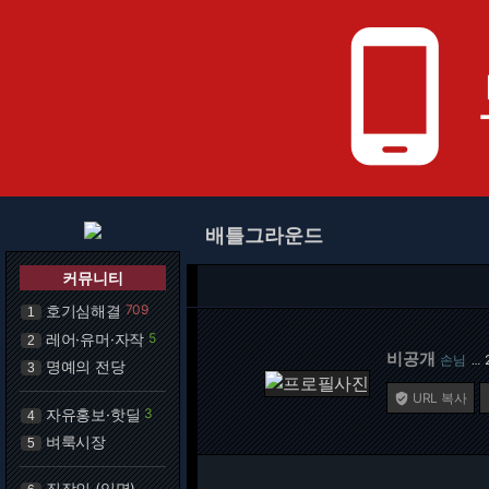
phone_android
배틀그라운드
커뮤니티
호기심해결
709
1
레어·유머·자작
5
2
비공개
손님
…
명예의 전당
3
URL 복사

자유홍보·핫딜
3
4
벼룩시장
5
직장인 (익명)