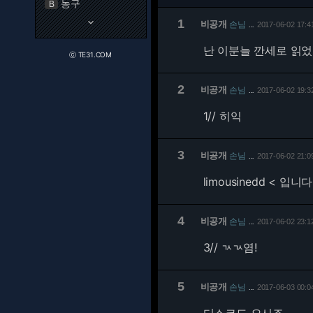
농구
B
keyboard_arrow_down
1
비공개
손님
2017-06-02 17:4
…
난 이분늘 깐세로 읽었는데.
ⓒ TE31.COM
2
비공개
손님
2017-06-02 19:3
…
1/
/ 히익
3
비공개
손님
2017-06-02 21:0
…
limousinedd < 입
4
비공개
손님
2017-06-02 23:1
…
3/
/ ㄳㄳ염!
5
비공개
손님
2017-06-03 00:0
…