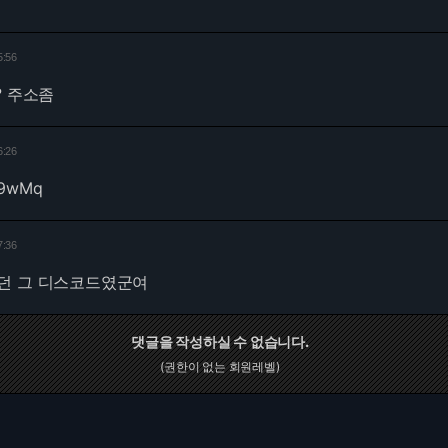
5:56
 주소좀
6:26
rE9wMq
7:36
던 그 디스코드였군여
댓글을 작성하실 수 없습니다.
(권한이 없는 회원레벨)