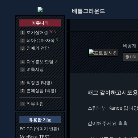
배틀그라운드
커뮤니티
호기심해결
706
1
레어·유머·자작
5
2
비공개
명예의 전당
3
URL

자유홍보·핫딜
3
4
벼룩시장
5
직장인 (익명)
6
연애상담 (익명)
7
배그 같이하고시포용.
리뷰＆팁
8
스팀닉넴 Kance 입니당.
유용한 기능
같이해주세요 흑흑
BG.GG (이미지 변환)
MacBook TEST