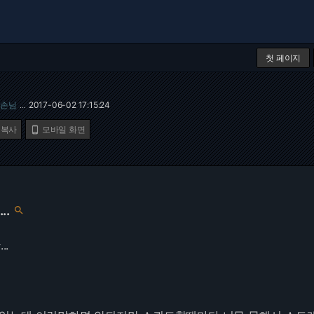
첫 페이지
손님
2017-06-02 17:15:24
…
 복사
모바일 화면

..

..