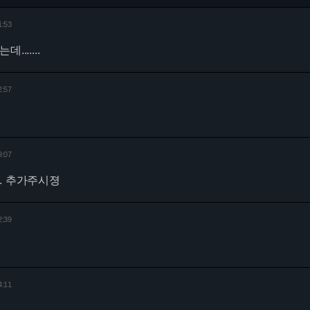
1:53
......
2:57
9:07
니다. 추가주시졍
2:39
4:11