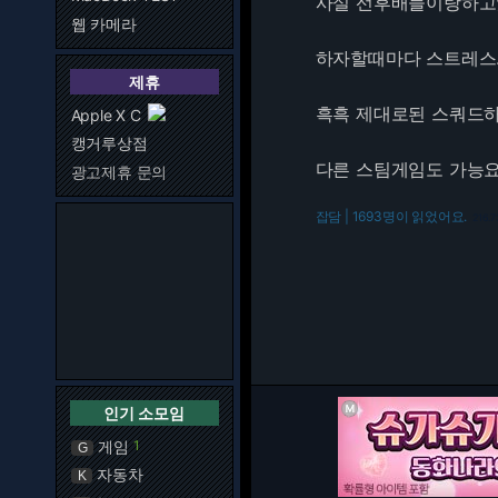
사실 선후배들이랑하고
웹 카메라
하자할때마다 스트레스.
제휴
흑흑 제대로된 스쿼드
Apple X C
캥거루상점
다른 스팀게임도 가능요
광고제휴 문의
잡담 | 1693명이 읽었어요.
216.7
인기 소모임
게임
1
G
자동차
K