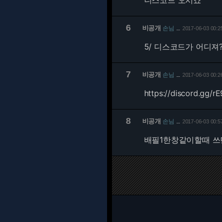
디스코드 오시죠
6
비공개
손님
2017-06-03 00:2
…
5/
디스코드가 어디져?
7
비공개
손님
2017-06-03 00:2
…
https://discord.gg/
8
비공개
손님
2017-06-03 00:5
…
배필1한창같이할때 쓰