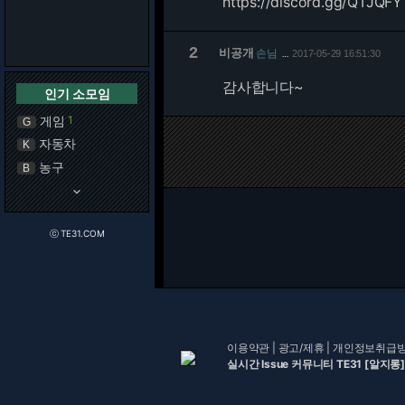
https://discord.gg/QTJQFY
2
비공개
손님
2017-05-29 16:51:30
…
감사합니다~
인기 소모임
게임
1
G
자동차
K
농구
B
keyboard_arrow_down
ⓒ TE31.COM
이용약관
|
광고/제휴
|
개인정보취급
실시간 Issue 커뮤니티 TE31 [알지롱]