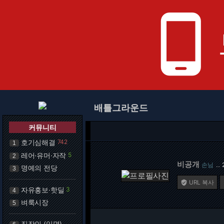
phone_android
배틀그라운드
커뮤니티
호기심해결
742
1
레어·유머·자작
5
2
비공개
손님
…
명예의 전당
3
URL 복사

자유홍보·핫딜
3
4
벼룩시장
5
직장인 (익명)