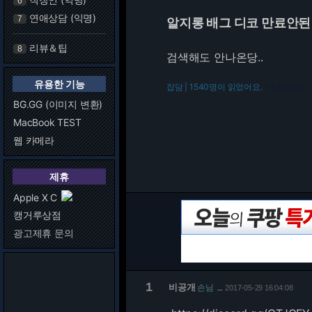
6
연애상담 (익명)
7
알지롱 배그 디코 만료안
리뷰＆팁
8
검색해도 안나온당..
유용한 기능
잡담 | 1540명이 읽었어요.
216.73.216.150
BG.GG (이미지 변환)
MacBook TEST
웹 카메라
제휴
Apple X C
캥거루상점
광고제휴 문의
1
비공개
손님
2017-05-29 16:04:08
…