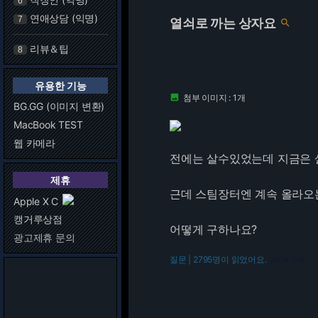
6
연애상담 (익명)
7
열쇠로 까는 상자요

리뷰＆팁
8
유용한 기능
첨부 이미지 : 1개

BG.GG (이미지 변환)
MacBook TEST
웹 카메라
전에는 살수있었는데 지금은
제휴
근데 스팀장터엔 계속 올라오
Apple X C
캥거루상점
어떻게 구하나요?
광고제휴 문의
질문 | 2795명이 읽었어요.
216.73.217.0