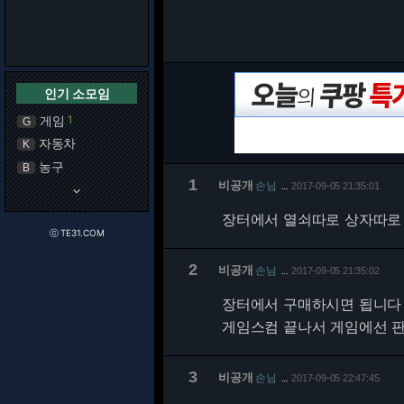
인기 소모임
게임
1
G
자동차
K
농구
B
1
비공개
손님
2017-09-05 21:35:01
…
keyboard_arrow_down
장터에서 열쇠따로 상자따로
ⓒ TE31.COM
2
비공개
손님
2017-09-05 21:35:02
…
장터에서 구매하시면 됩니다
게임스컴 끝나서 게임에선 
3
비공개
손님
2017-09-05 22:47:45
…