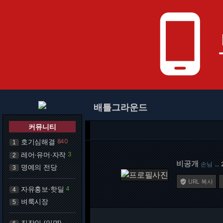
phone_android
배틀그라운드
커뮤니티
호기심해결
840
1
레어·유머·자작
3
2
비공개
손님
…
명예의 전당
3
URL 복사

자유홍보·핫딜
4
4
벼룩시장
5
직장인 (익명)