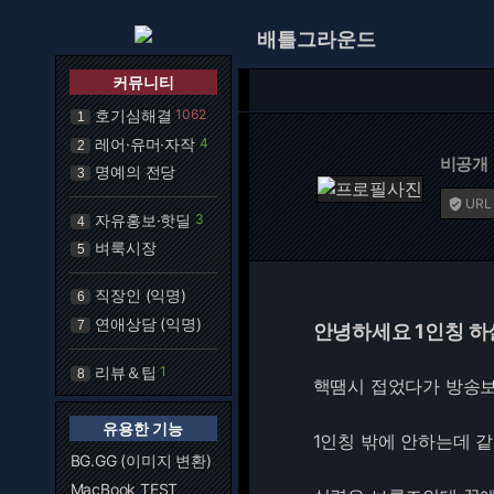
배틀그라운드
커뮤니티
호기심해결
1062
1
레어·유머·자작
4
2
비공개
명예의 전당
3
URL

자유홍보·핫딜
3
4
벼룩시장
5
직장인 (익명)
6
연애상담 (익명)
7
안녕하세요 1인칭 하
리뷰＆팁
1
8
핵땜시 접었다가 방송보
유용한 기능
1인칭 밖에 안하는데 
BG.GG (이미지 변환)
MacBook TEST