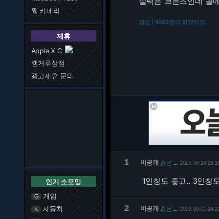
실력은 브론즈인데 꼴에
웹 카메라
잡담 | 4983명이 읽었어요.
216.
제휴
Apple X C
캥거루상점
광고제휴 문의
1
비공개
손님
2019-06-28 23:1
…
1인칭도 좋고.. 3인칭
인기 소모임
게임
G
2
자동차
비공개
손님
K
2019-09-01 14:2
…