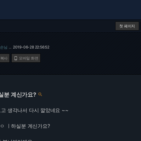
첫 페이지
손님
2019-06-28 22:56:52
…
 복사
모바일 화면

실분 계신가요?

고 생각나서 다시 깔았네요 ~~
같ㅇ ㅣ하실분 계신가요?