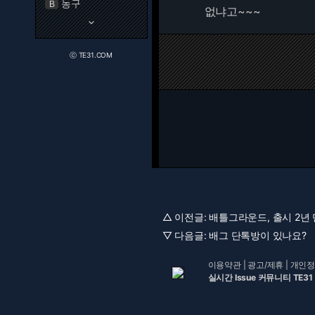
농구
B
없냐고~~~
keyboard_arrow_down
ⓒ TE31.COM
△ 이전글:
배틀그라운드, 출시 2년 만
▽ 다음글:
배그 단톡방이 있나요?
이용약관
|
광고/제휴
|
개인정
실시간 Issue 커뮤니티 TE31