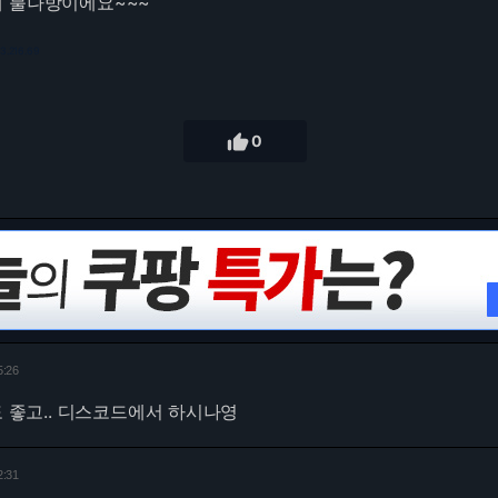
 불나방이에요~~~
73.216.69

0
5:26
도 좋고.. 디스코드에서 하시나영
2:31