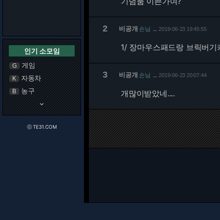
기념품 이쁜가여?
2
비공개
손님
2019-06-23 19:45:55
…
1/
장마우스패드랑 브릭버기카
인기 소모임
게임
G
3
비공개
손님
2019-06-23 20:07:44
…
자동차
K
농구
B
개많이받았네....
keyboard_arrow_down
ⓒ TE31.COM