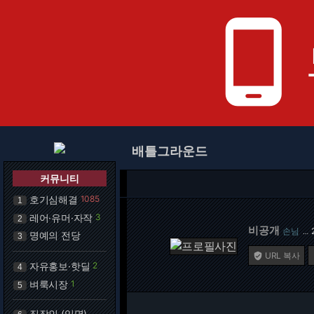
phone_android
배틀그라운드
커뮤니티
호기심해결
1085
1
레어·유머·자작
3
2
비공개
손님
…
명예의 전당
3
URL 복사

자유홍보·핫딜
2
4
벼룩시장
1
5
직장인 (익명)