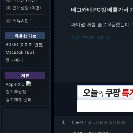
6
연애상담 (익명)
7
배그카배 PC방 배틀가서
리뷰＆팁
1
8
파이널 배틀 솔로 3등했는데 
유용한 기능
잡담 | 5251명이 읽었어요.
216.73.217.18
BG.GG (이미지 변환)
MacBook TEST
웹 카메라
제휴
Apple X C
캥거루상점
광고제휴 문의
1
비공개
손님
2019-06-23 12:51:53
…