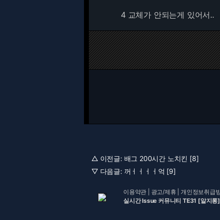
4 교체가 안되는게 있어서..
△ 이전글:
배그 200시간 노치킨 [8]
▽ 다음글:
꺼ㅓㅓㅓㅓ억 [9]
이용약관
|
광고/제휴
|
개인정보취급
실시간 Issue 커뮤니티 TE31 [알지롱]