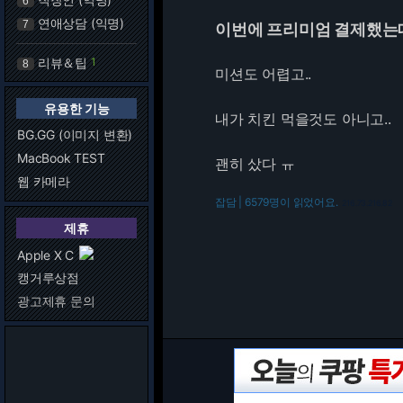
6
연애상담 (익명)
7
이번에 프리미엄 결제했는데 
리뷰＆팁
1
8
미션도 어렵고..
유용한 기능
내가 치킨 먹을것도 아니고..
BG.GG (이미지 변환)
MacBook TEST
괜히 샀다 ㅠ
웹 카메라
잡담 | 6579명이 읽었어요.
216.73.216.82
제휴
Apple X C
캥거루상점
광고제휴 문의