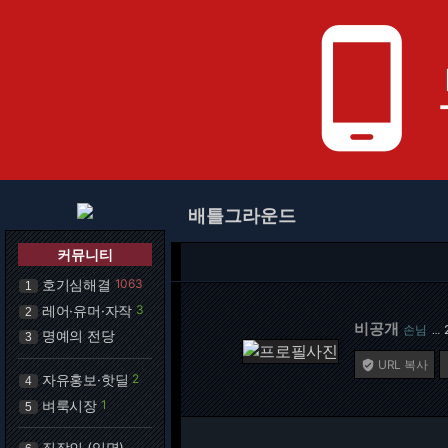
phone_android
배틀그라운드
커뮤니티
호기심해결
1063
1
레어·유머·자작
3
2
비공개
손님
…
명예의 전당
3
URL 복사

자유홍보·핫딜
2
4
벼룩시장
1
5
직장인 (익명)