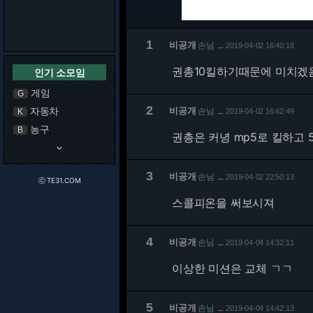
1
비공개
손님
2019-04-02 16:40:18
…
권총10킬하기때문에 미치겠음
인기 소모임
게임
G
2
자동차
비공개
손님
K
2019-04-02 16:42:49
…
농구
B
권총은 커녕 mp5로 킬하고
keyboard_arrow_down
3
비공개
손님
2019-04-02 22:50:13
…
ⓒ TE31.COM
스콜피온을 써보시져
4
비공개
손님
2019-04-04 14:32:11
…
이상한 미션은 교체 ㄱㄱ
5
비공개
손님
2019-04-04 14:42:13
…