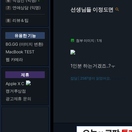
직장인 (익명)
6
연애상담 (익명)
7
선생님들 이정도면

리뷰＆팁
8
유용한 기능
첨부 이미지 : 1개

BG.GG (이미지 변환)
MacBook TEST
웹 카메라
1인분 하는거겠죠..?ㅜ
제휴
잡담 | 2587명이 읽었어요.
216.73.217.9
Apple X C
캥거루상점
광고제휴 문의