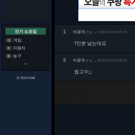
인기 소모임
1
비공개
손님
2018-03-09 00:49:30
…
게임
G
1인분 넘는데요
자동차
K
농구
B
2
비공개
손님
2018-03-09 01:08:35
…
keyboard_arrow_down
씹고수;;;
ⓒ TE31.COM