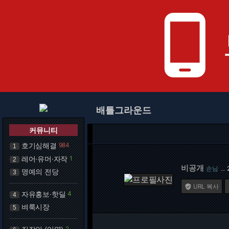
phone_android
배틀그라운드
커뮤니티
호기심해결
984
1
레어·유머·자작
1
2
비공개
손님
…
명예의 전당
3
URL 복사

자유홍보·핫딜
4
4
벼룩시장
5
2