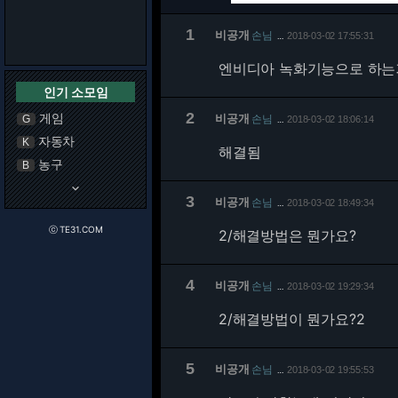
1
비공개
손님
2018-03-02 17:55:31
…
엔비디아 녹화기능으로 하는
인기 소모임
2
게임
비공개
손님
G
2018-03-02 18:06:14
…
자동차
K
해결됨
농구
B
keyboard_arrow_down
3
비공개
손님
2018-03-02 18:49:34
…
ⓒ TE31.COM
2/
해결방법은 뭔가요?
4
비공개
손님
2018-03-02 19:29:34
…
2/
해결방법이 뭔가요?2
5
비공개
손님
2018-03-02 19:55:53
…