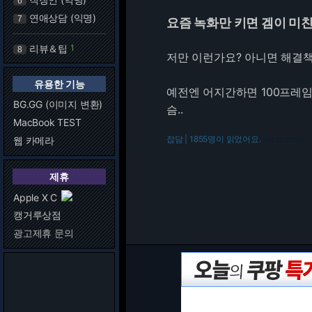
6
연애상담 (익명)
7
요즘 녹화만 키면 겜이 미
리뷰＆팁
1
8
저만 이런가요? 아니면 해결
유용한 기능
예전엔 어지간하면 100프레
BG.GG (이미지 변환)
슴..
MacBook TEST
잡담 | 1855명이 읽었어요.
웹 카메라
216.73.217.165
제휴
Apple X C
캥거루상점
광고제휴 문의