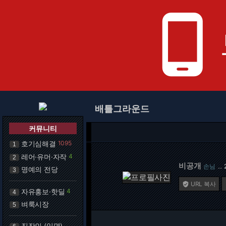
phone_android
배틀그라운드
커뮤니티
호기심해결
1095
1
레어·유머·자작
4
2
비공개
손님
…
명예의 전당
3
URL 복사

자유홍보·핫딜
4
4
벼룩시장
5
직장인 (익명)