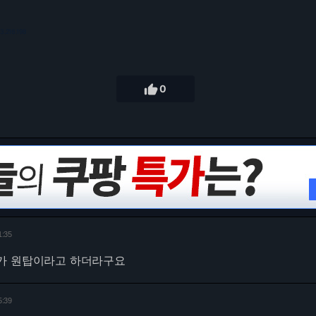
73.216.198

0
1:35
가 원탑이라고 하더라구요
5:39