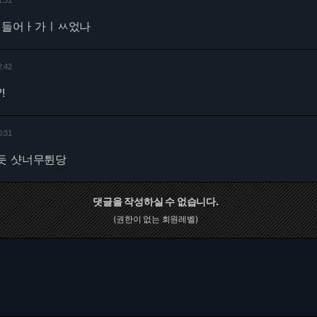
1:51
가 들어ㅏ가ㅣㅆ었나
2:42
!
0:31
듯 샷너무튄당
댓글을 작성하실 수 없습니다.
(권한이 없는 회원레벨)