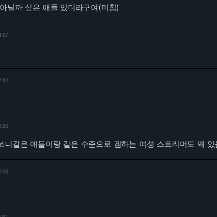
아닐까 싶은 애들 있더라구여(미침)
4:57
7:42
9:20
쏘니같은 애들이랑 같은 수준으로 겜하는 여성 스트리머도 꽤 있
0:58