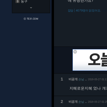
얘 유명한가요?
농구
B
keyboard_arrow_down
잡담 | 4079명이 읽었어요.
216.
ⓒ TE31.COM
1
비공개
손님
2018-05-27 01:1
…
지혜로운지혜 였나 걔
2
비공개
손님
2018-05-27 01:2
…