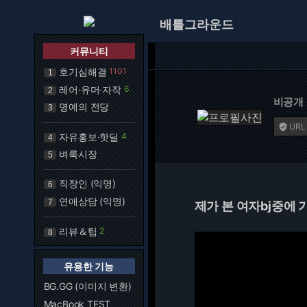
배틀그라운드
커뮤니티
호기심해결
1101
1
레어·유머·자작
6
2
비공개
명예의 전당
3
URL

자유홍보·핫딜
4
4
벼룩시장
5
직장인 (익명)
6
연애상담 (익명)
7
제가 본 여자bj중에 
리뷰＆팁
2
8
유용한 기능
BG.GG (이미지 변환)
MacBook TEST