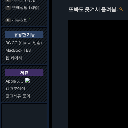
6
연애상담 (익명)
7
또봐도 웃겨서 올려봄.

리뷰＆팁
1
8
유용한 기능
BG.GG (이미지 변환)
MacBook TEST
웹 카메라
제휴
Apple X C
캥거루상점
광고제휴 문의