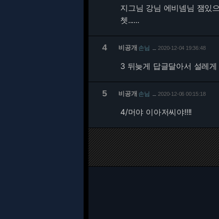
지그님 강님 에비넴님 잼있
쳇......
4
비공개
손님
2020-12-04 19:36:48
…
3 뒤늦게 답글달아서 설레게 
5
비공개
손님
2020-12-06 00:15:18
…
4/
머야 이아저씨야!!!!