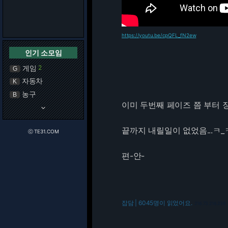
https://youtu.be/cpQFL_fN2ew
인기 소모임
게임
2
G
자동차
K
농구
B
이미 두번째 페이즈 쯤 부터 
keyboard_arrow_down
끝까지 내릴일이 없었음...ㅋ_
ⓒ TE31.COM
편-안-
잡담 | 6045명이 읽었어요.
216.73.216.239