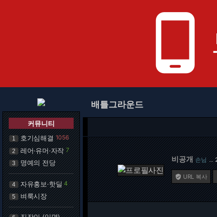
phone_android
배틀그라운드
커뮤니티
호기심해결
1056
1
레어·유머·자작
7
2
비공개
손님
…
명예의 전당
3
URL 복사

자유홍보·핫딜
4
4
벼룩시장
5
직장인 (익명)