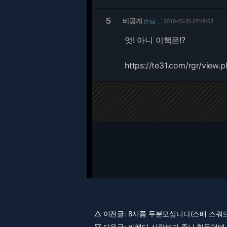
5
비공개
손님
2019-05-20 07:49:53
…
엇! 아니 이핵은!?
https://te31.com/rgr/view
△ 이전글:
8시쯤 두분모십니다(스배 스쿼드)
▽ 다음글:
비켄디 사람보기 존나 힘들던데 [