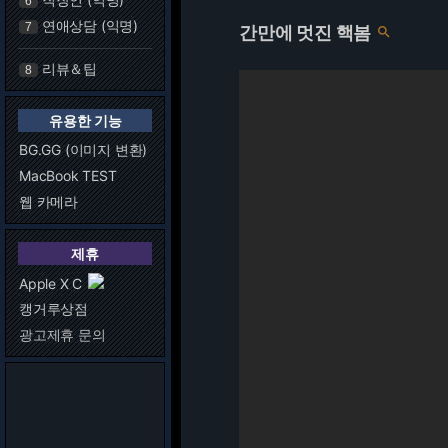
6
연애상담 (익명)
7
간만에 멋진 핵봄

리뷰＆팁
8
유용한 기능
BG.GG (이미지 변환)
MacBook TEST
웹 카메라
제휴
Apple X C
캥거루상점
광고제휴 문의