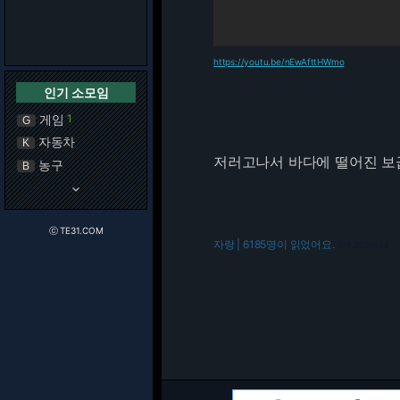
https://youtu.be/nEwAfttHWmo
인기 소모임
게임
1
G
자동차
K
저러고나서 바다에 떨어진 보급
농구
B
keyboard_arrow_down
ⓒ TE31.COM
자랑 | 6185명이 읽었어요.
216.73.216.44