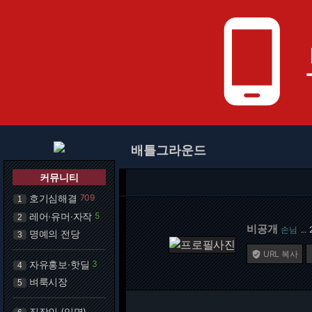
phone_android
배틀그라운드
커뮤니티
호기심해결
709
1
레어·유머·자작
5
2
비공개
손님
…
명예의 전당
3
URL 복사

자유홍보·핫딜
3
4
벼룩시장
5
직장인 (익명)