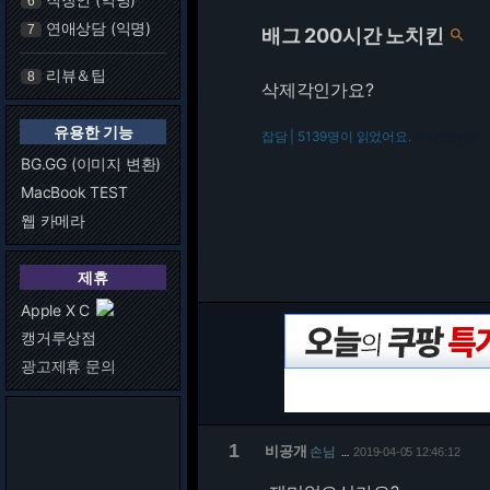
6
연애상담 (익명)
7
배그 200시간 노치킨

리뷰＆팁
8
삭제각인가요?
유용한 기능
잡담 | 5139명이 읽었어요.
216.73.217.60
BG.GG (이미지 변환)
MacBook TEST
웹 카메라
제휴
Apple X C
캥거루상점
광고제휴 문의
1
비공개
손님
2019-04-05 12:46:12
…