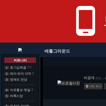
phone_android
배틀그라운드
커뮤니티
호기심해결
712
1
레어·유머·자작
5
2
비공개
손님
…
명예의 전당
3
URL 복사

자유홍보·핫딜
3
4
벼룩시장
5
직장인 (익명)