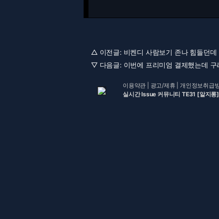
△ 이전글:
비켄디 사람보기 존나 힘들던데 [
▽ 다음글:
이번에 프리미엄 결제했는데 구리네요;
이용약관
|
광고/제휴
|
개인정보취급
실시간 Issue 커뮤니티 TE31 [알지롱]