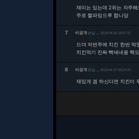
재미는 있는데 2위는 자주해
주로 짤파밍으루 합니당
7
비공개
손님
2019-04-16 16:47:32
…
드뎌 저번주에 치킨 한번 먹
치킨먹기 진짜 빡세네용 핵도
8
비공개
손님
2019-04-27 00:24:33
…
재밌게 겜 하신다면 치킨이 