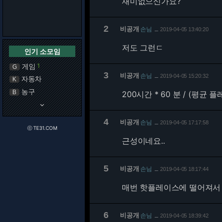
재미없으신가요?
2
비공개
손님
2019-04-05 13:40:20
…
저도 그런ㄷ
인기 소모임
게임
1
G
3
비공개
손님
2019-04-05 15:20:32
…
자동차
K
농구
B
200시간 * 60 분 / (평균 플
keyboard_arrow_down
4
비공개
손님
2019-04-05 17:17:58
…
ⓒ TE31.COM
근성이네요..
5
비공개
손님
2019-04-05 18:17:44
…
매번 핫플레이스에 떨어져서 
6
비공개
손님
2019-04-05 18:39:42
…