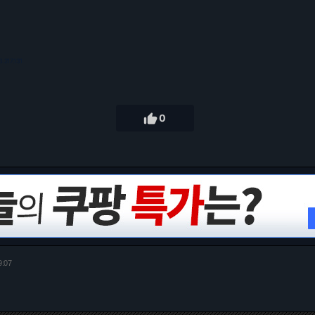
3.217.131

0
9:07