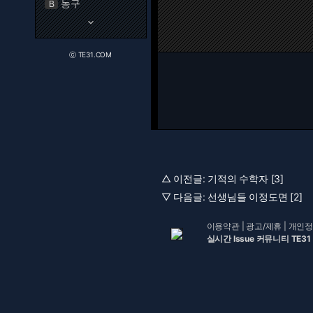
농구
B
keyboard_arrow_down
ⓒ TE31.COM
△ 이전글:
기적의 수학자 [3]
▽ 다음글:
선생님들 이정도면 [2]
이용약관
|
광고/제휴
|
개인정
실시간 Issue 커뮤니티 TE31