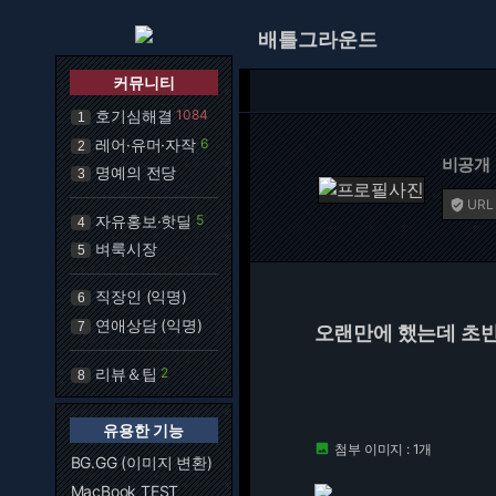
배틀그라운드
커뮤니티
호기심해결
1084
1
레어·유머·자작
6
2
비공개
명예의 전당
3
URL

자유홍보·핫딜
5
4
벼룩시장
5
직장인 (익명)
6
연애상담 (익명)
7
오랜만에 했는데 초반
리뷰＆팁
2
8
유용한 기능
첨부 이미지 : 1개

BG.GG (이미지 변환)
MacBook TEST