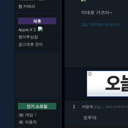
웹 카메라
이대로 가즈아~
제휴
잡담 | 2578명이 읽었어요.
216.7
Apple X C
캥거루상점
광고제휴 문의
인기 소모임
1
비공개
손님
2018-03-09 09:4
…
게임
2
G
오우야
자동차
K