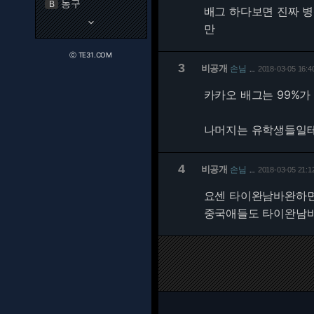
농구
B
배그 하다보면 진짜 
keyboard_arrow_down
만
ⓒ TE31.COM
3
비공개
손님
2018-03-05 16:4
…
카카오 배그는 99%가
나머지는 유학생들일테
4
비공개
손님
2018-03-05 21:1
…
요센 타이완남바완하면
중국애들도 타이완남바