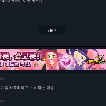
찐따 새끼들이 이케 많조??
3.216.89

0
2:02
 걔들 자극하려고 ㅈㄹ 하는 애들
5:37