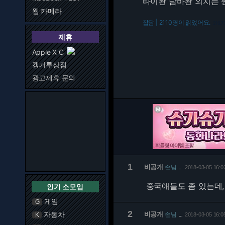
타이완 남바완 외치는 
웹 카메라
잡담 | 2110명이 읽었어요.
216.7
제휴
Apple X C
캥거루상점
광고제휴 문의
1
비공개
손님
2018-03-05 16:0
…
중국애들도 좀 있는데,
인기 소모임
게임
G
2
자동차
비공개
손님
K
2018-03-05 16:0
…