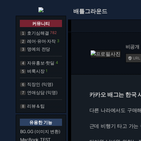
배틀그라운드
커뮤니티
호기심해결
782
1
레어·유머·자작
3
2
비공개
명예의 전당
3
URL

자유홍보·핫딜
4
4
벼룩시장
1
5
직장인 (익명)
6
연애상담 (익명)
7
카카오 배그는 한국 
리뷰＆팁
8
다른 나라에서도 구매해
유용한 기능
근데 비행기 타고 가는
BG.GG (이미지 변환)
MacBook TEST