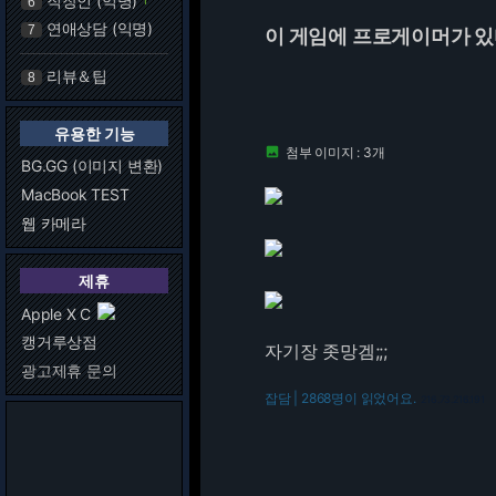
직장인 (익명)
6
연애상담 (익명)
7
이 게임에 프로게이머가 있
리뷰＆팁
8
유용한 기능
첨부 이미지 : 3개

BG.GG (이미지 변환)
MacBook TEST
웹 카메라
제휴
Apple X C
캥거루상점
자기장 좃망겜;;;
광고제휴 문의
잡담 | 2868명이 읽었어요.
216.73.216.191