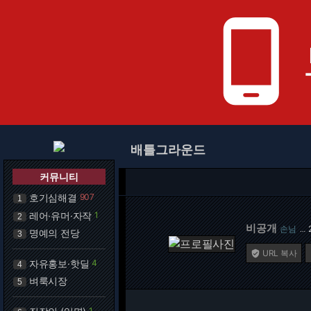
phone_android
배틀그라운드
커뮤니티
호기심해결
907
1
레어·유머·자작
1
2
비공개
손님
…
명예의 전당
3
URL 복사

자유홍보·핫딜
4
4
벼룩시장
5
1