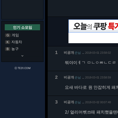
인기 소모임
게임
G
자동차
K
농구
B
1
비공개
손님
2018-03-01 23:58:02
…
keyboard_arrow_down
뭐야이ㅔㄱ ㅁㄴㅇㄻㄴㄷㄹ
ⓒ TE31.COM
2
비공개
손님
2018-03-01 23:58:59
…
요새 바다로 원 안잡히게 패
3
비공개
손님
2018-03-02 00:07:48
…
2/
얼리어쎾쓰때 패치했을텐데