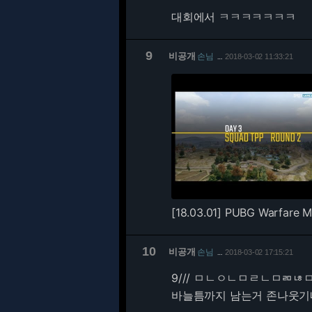
대회에서 ㅋㅋㅋㅋㅋㅋㅋ
9
비공개
손님
2018-03-02 11:33:21
…
[18.03.01] PUBG Warfare M
10
비공개
손님
2018-03-02 17:15:21
…
9/
// ㅁㄴㅇㄴㅁㄹㄴㅁㄻㄶ
바늘틈까지 남는거 존나웃기