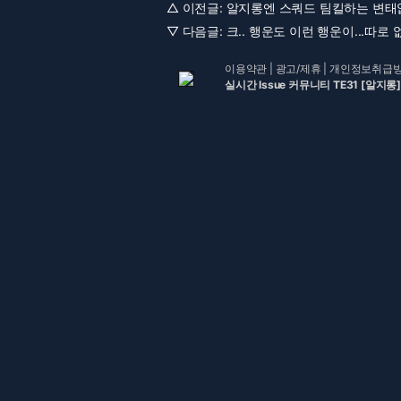
△ 이전글:
알지롱엔 스쿼드 팀킬하는 변태없
▽ 다음글:
크.. 행운도 이런 행운이...따로 
이용약관
|
광고/제휴
|
개인정보취급
실시간 Issue 커뮤니티 TE31 [알지롱]