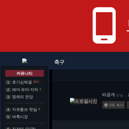
phone_android
축구
커뮤니티
호기심해결
845
1
레어·유머·자작
3
2
비공개
손님
…
명예의 전당
3
URL 복사

자유홍보·핫딜
4
4
벼룩시장
5
직장인 (익명)