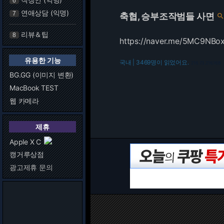
6
연애상담 (익명)
7
축협, 승부조작범들 사면
리뷰＆팁
8
https://naver.me/5MC9NBo
유용한 기능
국내 | 3469명이 읽었어요.
216.73.216.168
BG.GG (이미지 변환)
MacBook TEST
웹 카메라
제휴
Apple X C
캥거루상점
광고제휴 문의