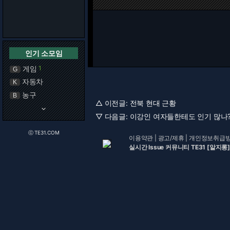
인기 소모임
게임
1
G
자동차
K
농구
B
△ 이전글:
전북 현대 근황
keyboard_arrow_down
▽ 다음글:
이강인 여자들한테도 인기 많나
ⓒ TE31.COM
이용약관
|
광고/제휴
|
개인정보취급
실시간 Issue 커뮤니티 TE31 [알지롱]