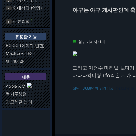
6
연애상담 (익명)
7
야구는 야구 게시판인데 축
리뷰＆팁
1
8
유용한 기능
첨부 이미지 : 1개

BG.GG (이미지 변환)
MacBook TEST
웹 카메라
그리고 이천수 마리텔 보다가
바나나킥이랑 ufo킥은 뭐가 
제휴
Apple X C
잡담 | 3688명이 읽었어요.
216.73.216.140
캥거루상점
광고제휴 문의