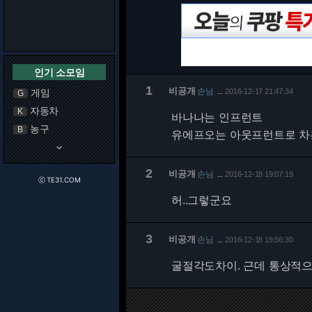
인기 소모임
1
비공개
손님
게임
2016-12-17 21:47:34
…
G
자동차
K
바나나는 인프런트
농구
B
유에프오는 아웃프런트로 차
keyboard_arrow_down
2
비공개
손님
2016-12-18 19:07:19
…
ⓒ TE31.COM
허..그렇군요
3
비공개
손님
2016-12-18 19:56:30
…
굴절각도차이. 근데 통상적으