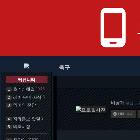
phone_android
축구
커뮤니티
호기심해결
1046
1
레어·유머·자작
3
2
비공개
손님
…
명예의 전당
3
URL 복사

자유홍보·핫딜
2
4
벼룩시장
5
직장인 (익명)