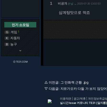
1
비공개
손님
2025-07-20 13:02:53
…
삼계탕맛으로 먹죠
인기 소모임
게임
1
G
자동차
K
농구
B
keyboard_arrow_down
ⓒ TE31.COM
△ 이전글:
그 만화책 근황 .jpg
▽ 다음글:
지유가오카 다들 가 보지 않았어도
이용약관
|
광고/제휴
|
개인정보취급
실시간 Issue 커뮤니티 TE31 [알지롱]