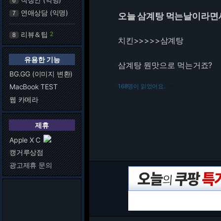
6
연애상담 (익명)
7
오늘 삼계탕 먹는날이라면
리뷰＆팁
2
8
치킨>>>>>삼계탕
유용한 기능
삼계탕 뭔맛으로 먹는거죠?
BG.GG (이미지 변환)
MacBook TEST
168명이 읽었어요.
216.73.216.20
웹 카메라
제휴
Apple X C
캥거루상점
광고제휴 문의