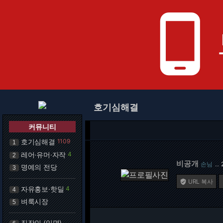
phone_android
호기심해결
커뮤니티
호기심해결
1109
1
레어·유머·자작
4
2
비공개
손님
…
명예의 전당
3
URL 복사

자유홍보·핫딜
4
4
벼룩시장
5
직장인 (익명)