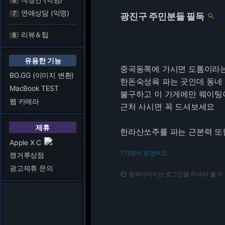
6
연애상담 (익명)
7
광진구 주민분들 필독

리뷰＆팁
8
유용한 기능
중곡동쪽에 가시면 도톰이라
BG.GG (이미지 변환)
한돈숙성육 파는 곳인데 동네
MacBook TEST
불구하고 이 가게에만 웨이팅
웹 카메라
근처 사시면 꼭 드셔보세요
제휴
한라산쏘주를 파는 근본력 또
Apple X C
772명이 읽었어요.
캥거루상점
216.73.217.92
광고제휴 문의
첨부이미지는 로그인을 하셔야 볼 수
report_gmailerrorred