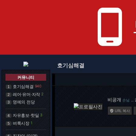
phone_android
호기심해결
커뮤니티
호기심해결
940
1
레어·유머·자작
2
2
비공개
손님
…
명예의 전당
3
URL 복사

자유홍보·핫딜
3
4
벼룩시장
1
5
직장인 (익명)