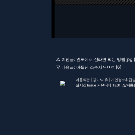
△ 이전글:
인도에서 신라면 먹는 방법.jpg [
▽ 다음글:
아플땐 소주지ㅆㅂㄹ [6]
이용약관
|
광고/제휴
|
개인정보취급
실시간 Issue 커뮤니티 TE31 [알지롱]