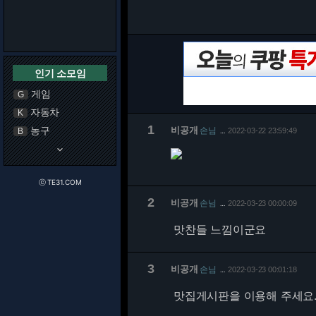
인기 소모임
게임
G
자동차
K
1
농구
비공개
손님
B
2022-03-22 23:59:49
…
keyboard_arrow_down
ⓒ TE31.COM
2
비공개
손님
2022-03-23 00:00:09
…
맛찬들 느낌이군요
3
비공개
손님
2022-03-23 00:01:18
…
맛집게시판을 이용해 주세요