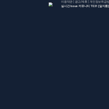
이용약관
|
광고/제휴
|
개인정보취급
실시간 Issue 커뮤니티 TE31 [알지롱]