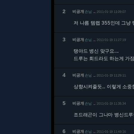
2
비공개
손님
2011-01-19 11:09:07
…
저 나름 템렙 355인데 그
3
비공개
손님
2011-01-19 11:27:19
…
탱야드 병신 맞구요....
드루는 회드라도 하는게 가장
4
비공개
손님
2011-01-19 11:29:11
…
상향시켜줄듯... 이렇게 소중한
5
비공개
손님
2011-01-19 11:35:34
…
조드래곤이 그나마 병신드루
6
비공개
손님
2011-01-19 11:49:16
…