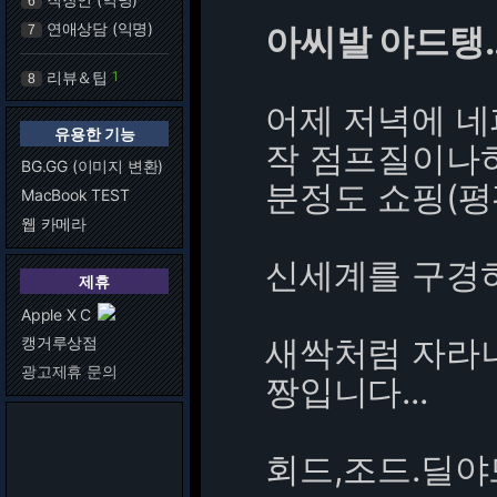
6
연애상담 (익명)
아씨발 야드탱..
7
리뷰＆팁
1
8
어제 저녁에 
유용한 기능
작 점프질이나하
BG.GG (이미지 변환)
분정도 쇼핑(평
MacBook TEST
웹 카메라
신세계를 구경하
제휴
Apple X C
새싹처럼 자라
캥거루상점
광고제휴 문의
짱입니다...
회드,조드.딜