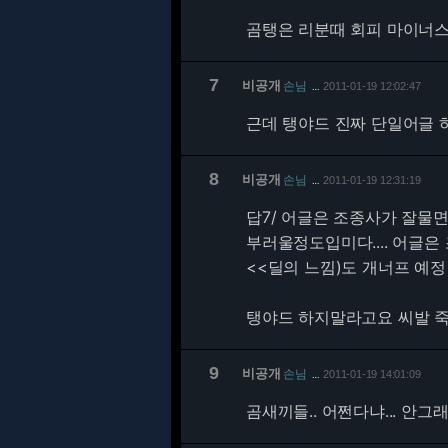
곰탱은 리분때 회피 마이너스
7
비공개
손님
2011-01-19 12:02:47
…
근데 탱야드 진짜 단일어글 
8
비공개
손님
2011-01-19 12:31:19
…
답7/ 어글은 조종사가 잘물면
부러울정도입미다.... 어글
<<딜의 느낌)도 개너프 예정
탱야드 하지말라고요 씨발 
9
비공개
손님
2011-01-19 14:01:09
…
곰새끼들.. 어쩐다냐... 안그