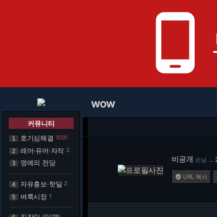
phone_android
WOW
커뮤니티
호기심해결
1091
1
레어·유머·자작
3
2
비공개
손님
…
명예의 전당
3
URL 복사

자유홍보·핫딜
2
4
벼룩시장
1
5
직장인 (익명)