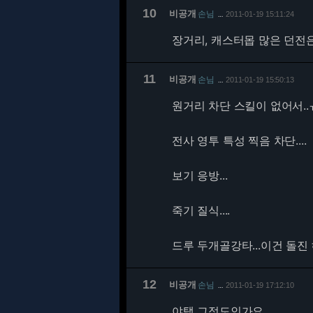
10
비공개
손님
2011-01-19 15:11:24
…
장거리, 캐스터몹 많은 던전은
11
비공개
손님
2011-01-19 15:50:13
…
원거리 차단 스킬이 없어서.
전사 영투 특성 찍음 차단....
보기 응방...
죽기 질식....
드루 두개골강타...이건 돌진
12
비공개
손님
2011-01-19 17:12:10
…
야탱 그정도인가요..