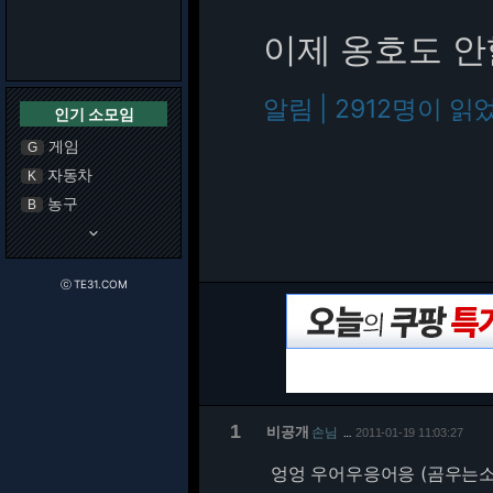
이제 옹호도 
알림 | 2912명이 읽
인기 소모임
게임
G
자동차
K
농구
B
keyboard_arrow_down
ⓒ TE31.COM
1
비공개
손님
2011-01-19 11:03:27
…
엉엉 우어우응어응 (곰우는소