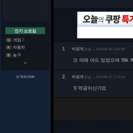
인기 소모임
게임
2
G
자동차
K
1
비공개
손님
2010-08-16 13:42:48
…
농구
B
으 어제 야드 있었으며 19k
keyboard_arrow_down
2
비공개
손님
ⓒ TE31.COM
2010-08-17 17:14:39
…
1) 막공이신가요