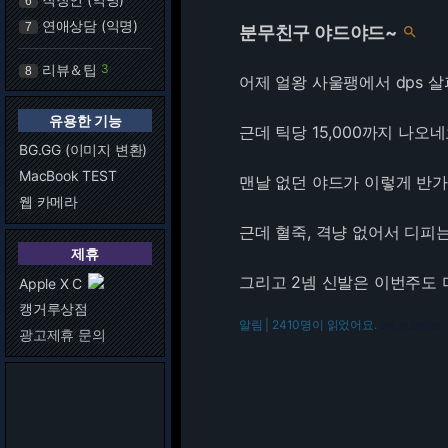
6
연애상담 (익명)
7
분무친구 야드야드~

리뷰＆팁
3
8
어제 얼왕 사울팽에서 dps 살
유용한 기능
근데 틱당 15,000까지 나오네
BG.GG (이미지 변환)
MacBook TEST
맨날 없던 야드가 이렇게 반가
웹 카메라
근데 혈죽, 격냥 없어서 디피는
제휴
그리고 2넴 신발은 이번주도 
Apple X C
캥거루상점
알림 | 2410명이 읽었어요.
216.73.216.138
광고제휴 문의