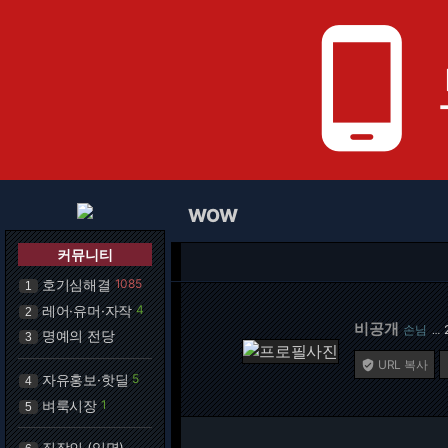
phone_android
WOW
커뮤니티
호기심해결
1085
1
레어·유머·자작
4
2
비공개
손님
…
명예의 전당
3
URL 복사

자유홍보·핫딜
5
4
벼룩시장
1
5
직장인 (익명)