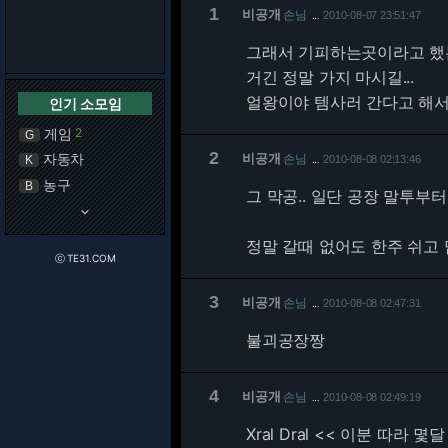
1
비공개
손님
2010-08-07 23:51:47
…
그래서 기피하는곳이라고 했는데
거긴 정말 가지 마시길...
얼왕이야 템사러 간다고 해서
인기 소모임
게임
2
G
2
자동차
비공개
손님
K
2010-08-08 02:13:46
…
농구
B
그 막공.. 일단 공장 말투부
keyboard_arrow_down
정말 갈때 없어도 한주 쉬고 
ⓒ TE31.COM
3
비공개
손님
2010-08-08 02:47:31
…
불괴공장짱
4
비공개
손님
2010-08-08 02:49:19
…
Xral Dral << 이분 따