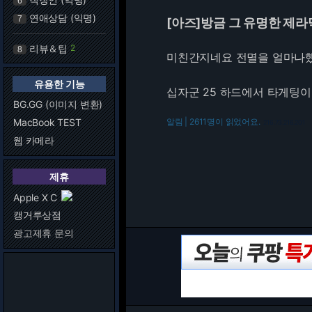
6
연애상담 (익명)
7
[아즈]방금 그 유명한 제
리뷰＆팁
2
8
미친간지네요 전멸을 얼마나했던
유용한 기능
십자군 25 하드에서 타게팅
BG.GG (이미지 변환)
MacBook TEST
알림 | 2611명이 읽었어요.
216.73.216.201
웹 카메라
제휴
Apple X C
캥거루상점
광고제휴 문의