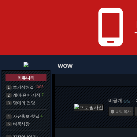
phone_android
WOW
커뮤니티
호기심해결
1098
1
레어·유머·자작
7
2
비공개
손님
…
명예의 전당
3
URL 복사

자유홍보·핫딜
4
4
벼룩시장
5
직장인 (익명)