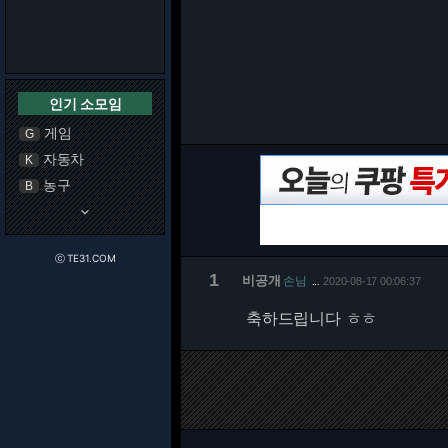
인기 소모임
게임
G
자동차
K
농구
B
keyboard_arrow_down
ⓒ TE31.COM
1
비공개
손님
2020-08-17 00:06:37
…
축하드립니다 ㅎㅎ