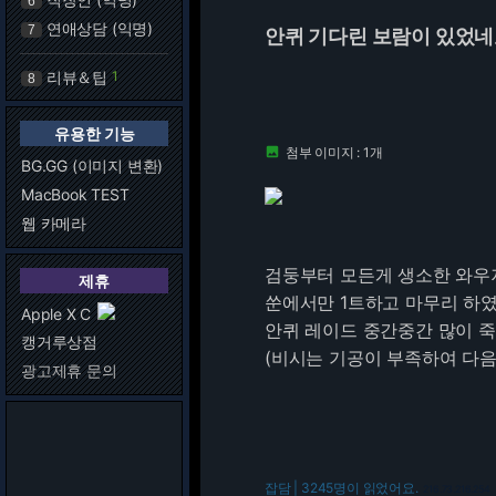
6
연애상담 (익명)
7
안퀴 기다린 보람이 있었
리뷰＆팁
1
8
유용한 기능
첨부 이미지 : 1개

BG.GG (이미지 변환)
MacBook TEST
웹 카메라
검둥부터 모든게 생소한 와우
제휴
쑨에서만 1트하고 마무리 하
Apple X C
안퀴 레이드 중간중간 많이 죽었
캥거루상점
(비시는 기공이 부족하여 다음기
광고제휴 문의
잡담 | 3245명이 읽었어요.
216.73.216.254