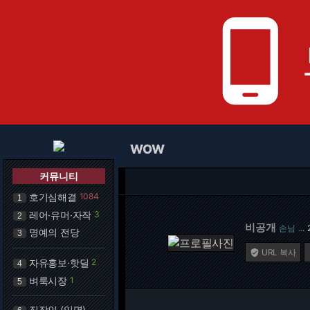
phone_android
WOW
커뮤니티
호기심해결
1084
1
레어·유머·자작
3
2
비공개
손님
…
명예의 전당
3
URL 복사

자유홍보·핫딜
2
4
벼룩시장
1
5
직장인 (익명)