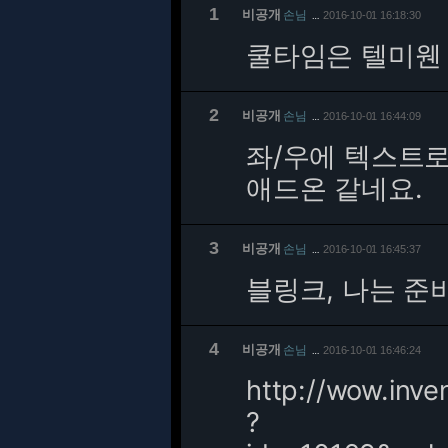
1
비공개
손님
2016-10-01 16:18:30
…
쿨타임은 텔미웬
2
비공개
손님
2016-10-01 16:44:09
…
좌/우에 텍스트
애드온 같네요.
3
비공개
손님
2016-10-01 16:45:37
…
블링크, 나는 준
4
비공개
손님
2016-10-01 16:46:24
…
http://wow.inve
?