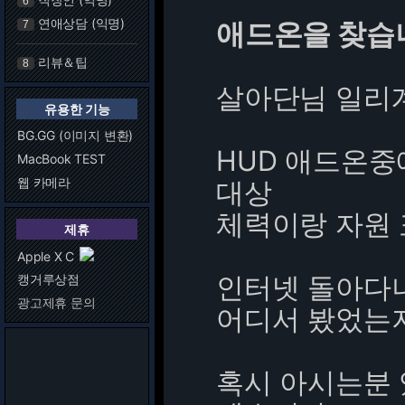
6
연애상담 (익명)
애드온을 찾습
7
리뷰＆팁
8
살아단님 일리
유용한 기능
BG.GG (이미지 변환)
HUD 애드온중
MacBook TEST
웹 카메라
대상
체력이랑 자원 
제휴
Apple X C
인터넷 돌아다
캥거루상점
광고제휴 문의
어디서 봤었는지
혹시 아시는분