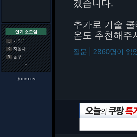
겠습니다.
추가로 기술 쿨
인기 소모임
온도 추천해주
게임
1
G
자동차
K
질문 | 2860명이 읽
농구
B
keyboard_arrow_down
ⓒ TE31.COM