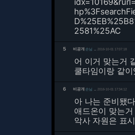
idx=10169&rurl
hp%3FsearchFi
D%25EB%25B8
2581%25AC
5
비공개
손님
2016-10-01 17:07:18
…
어 이거 맞는거 
쿨타임이랑 같이있
6
비공개
손님
2016-10-01 17:34:12
…
아 나는 준비됐다
애드온이 맞는거
악사 자원은 표