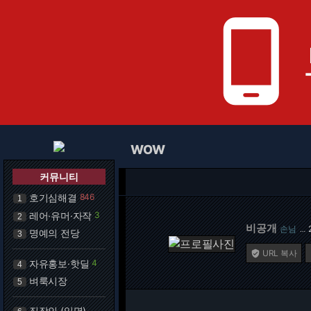
phone_android
WOW
커뮤니티
호기심해결
846
1
레어·유머·자작
3
2
비공개
손님
…
명예의 전당
3
URL 복사

자유홍보·핫딜
4
4
벼룩시장
5
직장인 (익명)