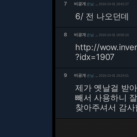
7
비공개
손님
2016-10-01 18:42:27
…
6/
전 나오던데
8
비공개
손님
2016-10-01 18:56:10
…
http://wow.inve
?idx=1907
9
비공개
손님
2016-10-01 19:24:01
…
제가 옛날걸 받아
빼서 사용하니 
찾아주셔서 감사