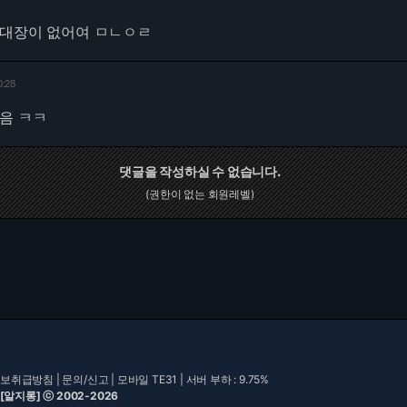
공대장이 없어여 ㅁㄴㅇㄹ
0:28
음 ㅋㅋ
댓글을 작성하실 수 없습니다.
(권한이 없는 회원레벨)
보취급방침
|
문의/신고
|
모바일 TE31
| 서버 부하 : 9.75%
 [알지롱] ⓒ 2002-2026