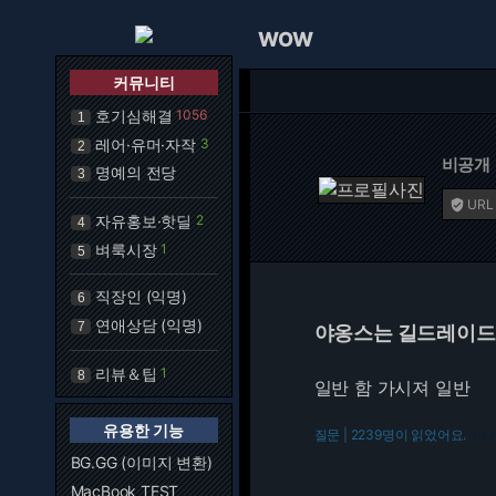
WOW
커뮤니티
호기심해결
1056
1
레어·유머·자작
3
2
비공개
명예의 전당
3
URL

자유홍보·핫딜
2
4
벼룩시장
1
5
직장인 (익명)
6
연애상담 (익명)
7
야옹스는 길드레이드
리뷰＆팁
1
8
일반 함 가시져 일반
유용한 기능
질문 | 2239명이 읽었어요.
216.7
BG.GG (이미지 변환)
MacBook TEST