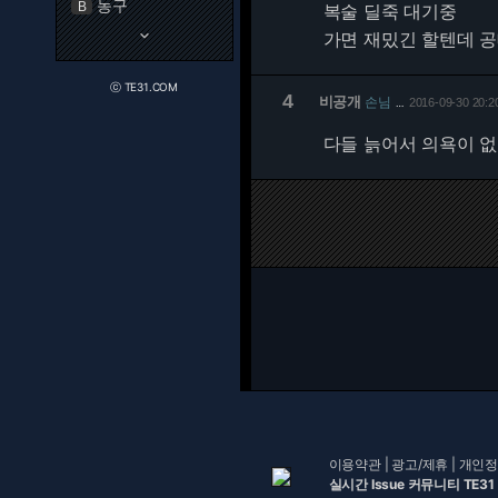
농구
B
복술 딜죽 대기중
keyboard_arrow_down
가면 재밌긴 할텐데 
ⓒ TE31.COM
4
비공개
손님
2016-09-30 20:2
…
다들 늙어서 의욕이 없
이용약관
|
광고/제휴
|
개인정
실시간 Issue 커뮤니티 TE31