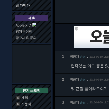
웹 카메라
제휴
Apple X C
캥거루상점
광고제휴 문의
1
비공개
손님
2016-09-30 13:5
…
업적있는 야드 풍운 
2
비공개
손님
2016-09-30 13:5
…
뭐 근딜 풀이라구여?
인기 소모임
게임
G
3
비공개
손님
2016-09-30 19:0
…
자동차
K