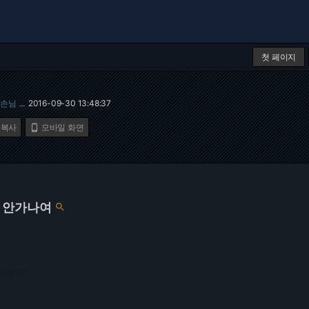
첫 페이지
손님
2016-09-30 13:48:37
…
 복사
모바일 화면

 안가나여

3.216.239