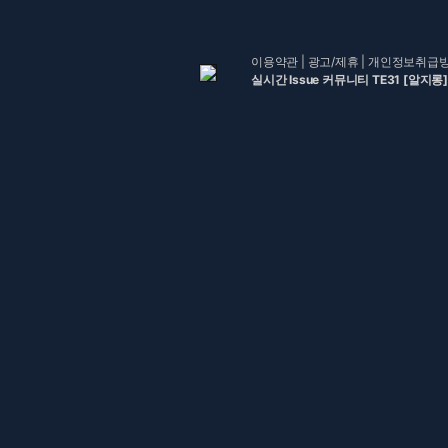
이용약관
|
광고/제휴
|
개인정보취급
실시간 Issue 커뮤니티 TE31 [알지롱]