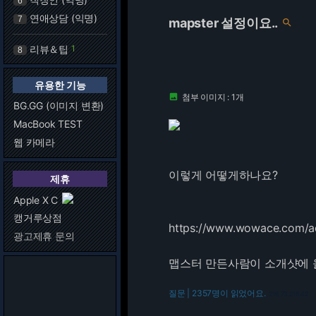
6
연애상담 (익명)
7
mapster 설정이요..

리뷰＆팁
1
8
유용한 기능
첨부 이미지 : 1개

BG.GG (이미지 변환)
MacBook TEST
웹 카메라
이렇게 어떻게하나요?
제휴
Apple X C
캥거루상점
https://www.wowace.com/a
광고제휴 문의
맵스터 만든사람이 소개샷에 
질문 | 2357명이 읽었어요.
216.73.216.42