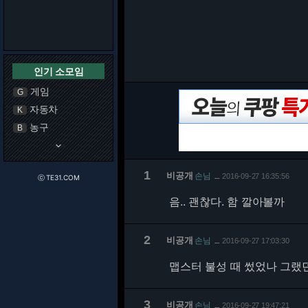
인기 소모임
게임
G
자동차
K
농구
B
keyboard_arrow_down
1
비공개
손님
2016-09-27 16:35:56
…
ⓒ TE31.COM
음.. 괜찮다. 함 깔아볼까
2
비공개
손님
2016-09-27 17:03:30
…
맵스터 불성 때 썼었나 그랬던
3
비공개
손님
2016-09-27 19:47:21
…