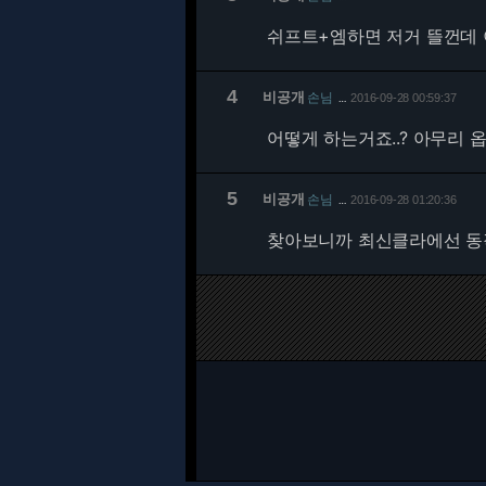
쉬프트+엠하면 저거 뜰껀데 
4
비공개
손님
2016-09-28 00:59:37
…
어떻게 하는거죠..? 아무리 
5
비공개
손님
2016-09-28 01:20:36
…
찾아보니까 최신클라에선 동