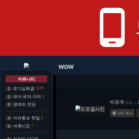
phone_android
WOW
커뮤니티
호기심해결
1085
1
레어·유머·자작
3
2
비공개
손님
…
명예의 전당
3
URL 복사

자유홍보·핫딜
2
4
벼룩시장
1
5
직장인 (익명)