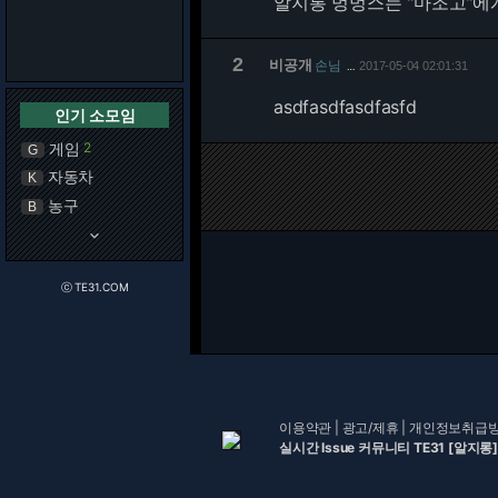
알지롱 멍멍스는 "마조고"에게
2
비공개
손님
2017-05-04 02:01:31
…
asdfasdfasdfasfd
인기 소모임
게임
2
G
자동차
K
농구
B
keyboard_arrow_down
ⓒ TE31.COM
이용약관
|
광고/제휴
|
개인정보취급
실시간 Issue 커뮤니티 TE31 [알지롱]