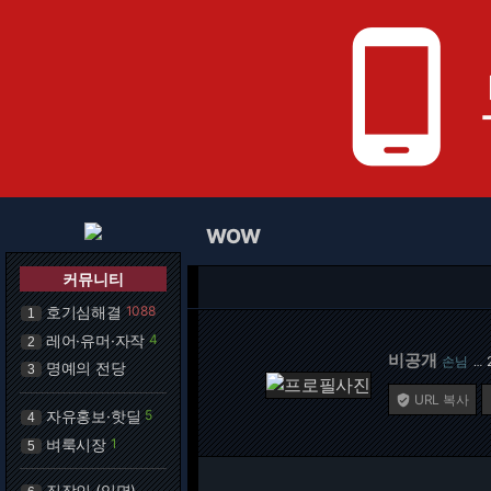
phone_android
WOW
커뮤니티
호기심해결
1088
1
레어·유머·자작
4
2
비공개
손님
…
명예의 전당
3
URL 복사

자유홍보·핫딜
5
4
벼룩시장
1
5
직장인 (익명)