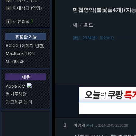
6
연애상담 (익명)
7
민첩영약(불꽃풀4개)/지능
리뷰＆팁
3
8
세나 호드
유용한 기능
알림 | 2334명이 읽었어요.
216.73.216.199
BG.GG (이미지 변환)
MacBook TEST
웹 카메라
제휴
Apple X C
캥거루상점
광고제휴 문의
1
비공개
손님
2014-12-03 21:50:28
…