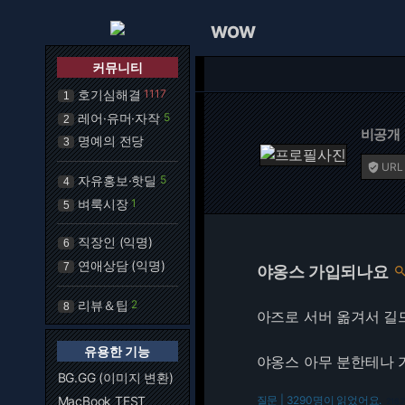
WOW
커뮤니티
호기심해결
1117
1
레어·유머·자작
5
2
비공개
명예의 전당
3
URL

자유홍보·핫딜
5
4
벼룩시장
1
5
직장인 (익명)
6
연애상담 (익명)
7
야옹스 가입되나요
리뷰＆팁
2
8
아즈로 서버 옮겨서 길
유용한 기능
야옹스 아무 분한테나 
BG.GG (이미지 변환)
MacBook TEST
질문 | 3290명이 읽었어요.
216.7