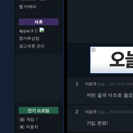
웹 카메라
제휴
Apple X C
캥거루상점
광고제휴 문의
1
비공개
손님
2017-07-20 10:5
…
저런 결국 아즈로 옮
인기 소모임
2
비공개
손님
2017-07-20 15:5
…
게임
2
G
가입 완료!
자동차
K