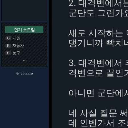
2. 대격변에서
군단도 그런가요
인기 소모임
새로 시작하는
게임
G
댕기니까 빡치
자동차
K
농구
B
3. 대격변에서
keyboard_arrow_down
격변으로 끝인가
ⓒ TE31.COM
아니면 군단에서
네 사실 질문 
데 인벤가서 