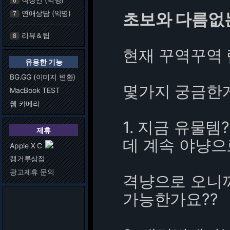
6
연애상담 (익명)
초보와 다름없
7
리뷰＆팁
8
현재 꾸역꾸역 
유용한 기능
BG.GG (이미지 변환)
몇가지 궁금한게
MacBook TEST
웹 카메라
1. 지금 유물
제휴
데 계속 야냥으
Apple X C
캥거루상점
광고제휴 문의
격냥으로 오니까
가능한가요??