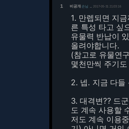
1
비공개
손님
2017-05-31 21:03:16
…
1. 만렙되면 지
른 특성 타고 싶
유물력 반납이 
올려야합니다.
(참고로 유물연구
몇천만씩 주기도 
2. 넵. 지금 다
3. 대격변?? 
도 계속 사용할 
저도 계속 이용중
기) 아니면 거의