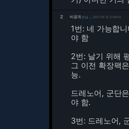
2
비공개
손님
2017-05-31 21:04:41
…
1번: 네 가능합
야 함
2번: 날기 위해 
그 이전 확장팩은
능.
드레노어, 군단은
야 함.
3번: 드레노어,