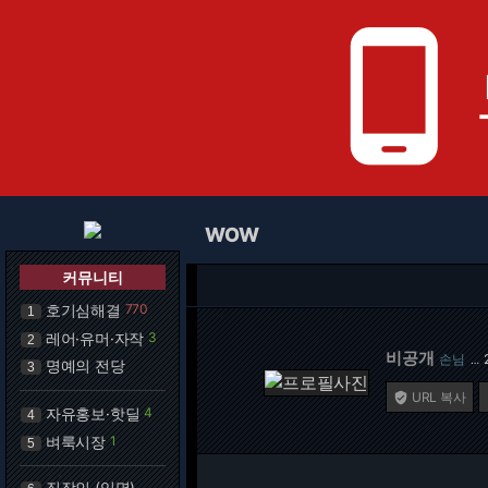
phone_android
WOW
커뮤니티
호기심해결
770
1
레어·유머·자작
3
2
비공개
손님
…
명예의 전당
3
URL 복사

자유홍보·핫딜
4
4
벼룩시장
1
5
직장인 (익명)