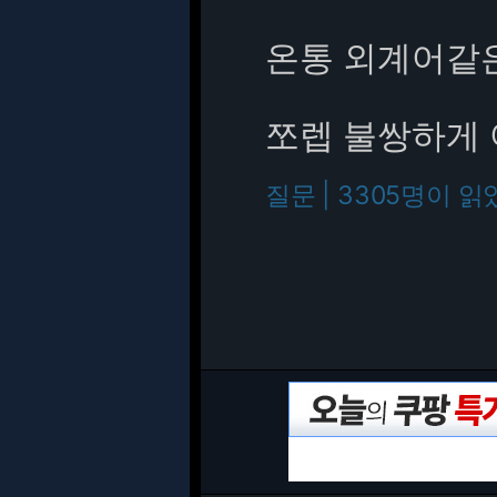
온통 외계어같
쪼렙 불쌍하게 
질문 | 3305명이 읽