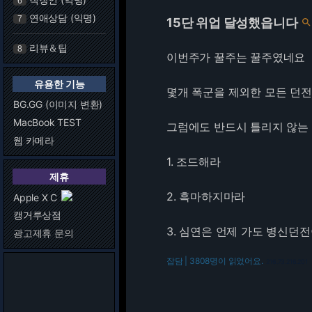
6
연애상담 (익명)
7
15단 위업 달성했읍니다
리뷰＆팁
8
이번주가 꿀주는 꿀주였네요
유용한 기능
몇개 폭군을 제외한 모든 던전
BG.GG (이미지 변환)
MacBook TEST
그럼에도 반드시 틀리지 않는 
웹 카메라
1. 조드해라
제휴
2. 흑마하지마라
Apple X C
캥거루상점
3. 심연은 언제 가도 병신던
광고제휴 문의
잡담 | 3808명이 읽었어요.
216.73.216.201