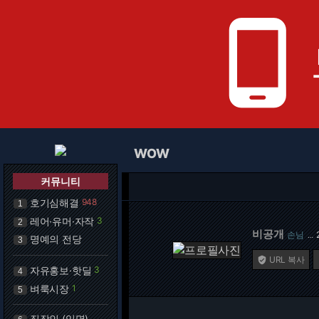
phone_android
WOW
커뮤니티
호기심해결
948
1
레어·유머·자작
3
2
비공개
손님
…
명예의 전당
3
URL 복사

자유홍보·핫딜
3
4
벼룩시장
1
5
직장인 (익명)