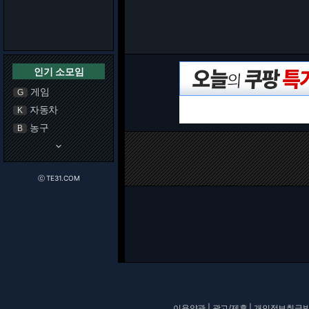
인기 소모임
게임
G
자동차
K
농구
B
keyboard_arrow_down
ⓒ TE31.COM
이용약관
|
광고/제휴
|
개인정보취급