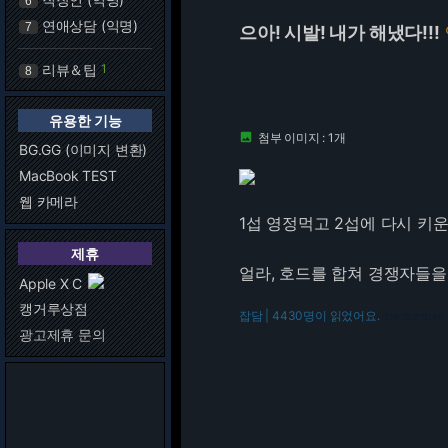
6
연애상담 (익명)
7
으아! 시발! 내가 해냈다!!!
리뷰＆팁
1
8
유용한 기능
첨부 이미지 : 1개

BG.GG (이미지 변환)
MacBook TEST
웹 카메라
1섭 영정먹고 2섭에 다시 키운
제휴
얼라, 호드를 합쳐 경쟁자들을
Apple X C
캥거루상점
잡담 | 4430명이 읽었어요.
216.73.216.168
광고제휴 문의