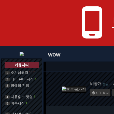
phone_android
WOW
커뮤니티
호기심해결
1081
1
레어·유머·자작
4
2
비공개
손님
…
명예의 전당
3
URL 복사

자유홍보·핫딜
2
4
벼룩시장
1
5
직장인 (익명)