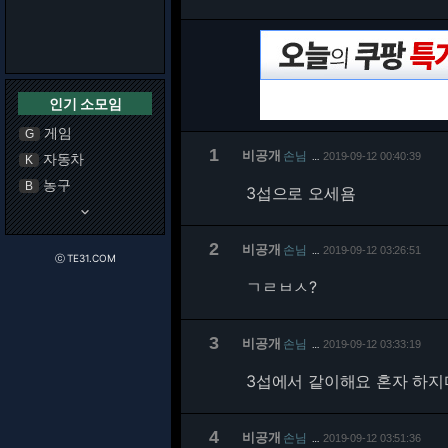
인기 소모임
게임
G
1
비공개
손님
자동차
2019-09-12 00:40:39
…
K
농구
B
3섭으로 오세욤
keyboard_arrow_down
2
비공개
손님
2019-09-12 03:26:51
…
ⓒ TE31.COM
ㄱㄹㅂㅅ?
3
비공개
손님
2019-09-12 03:33:19
…
3섭에서 같이해요 혼자 하
4
비공개
손님
2019-09-12 03:51:36
…