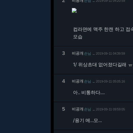
2
비공개
손님
2019-09-11 04:20:59
…
컵라면에 맥주 한캔 하고 접
모습
3
비공개
손님
2019-09-11 04:39:59
…
1/
위상초대 없어졌다길래 
4
비공개
손님
2019-09-11 05:05:16
…
아.. 비통하다....
5
비공개
손님
2019-09-11 09:59:05
…
/용기 메...모...