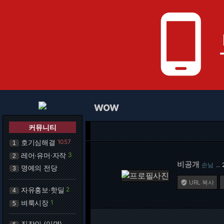
phone_android
WOW
커뮤니티
호기심해결
1057
1
레어·유머·자작
3
2
비공개
손님
…
명예의 전당
3
URL 복사

자유홍보·핫딜
2
4
벼룩시장
1
5
직장인 (익명)