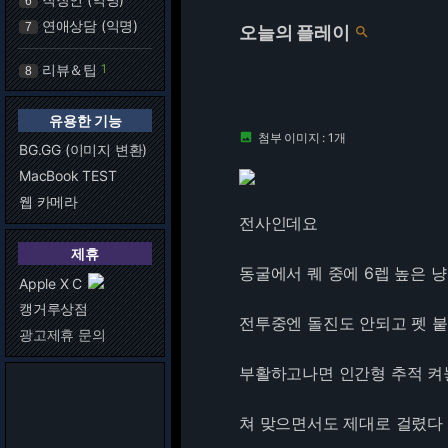
6
연애상담 (익명)
7
오늘의 플레이

리뷰＆팁
1
8
유용한 기능
첨부 이미지 : 1개

BG.GG (이미지 변환)
MacBook TEST
웹 카메라
전사인데요
제휴
동굴에서 퀘 중에 6렙 높은 
Apple X C
캥거루상점
전투중엔 돌진도 안되고 펫 
광고제휴 문의
부활하고나면 인간형 추적 켜
쳐 맞으면서도 제대로 걸렸다