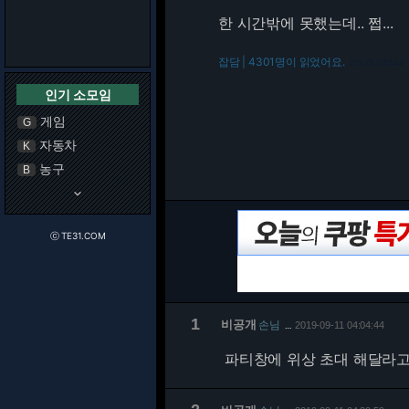
한 시간밖에 못했는데.. 쩝...
잡담 | 4301명이 읽었어요.
216.73.216.144
인기 소모임
게임
G
자동차
K
농구
B
keyboard_arrow_down
ⓒ TE31.COM
1
비공개
손님
2019-09-11 04:04:44
…
파티창에 위상 초대 해달라고