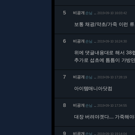
5
비공개
손님
2019-09-10 16:03:42
…
보통 채광/약초/가죽 이런 류
6
비공개
손님
2019-09-10 16:24:30
…
위에 댓글내용대로 해서 38렙
추가로 섭초에 틈틈이 가방만
7
비공개
손님
2019-09-10 17:28:19
…
아이템매니아닷컴
8
비공개
손님
2019-09-10 17:34:55
…
대장 버려야겟다.... 가죽해야겟
9
비공개
손님
2019-09-10 19:14:04
…