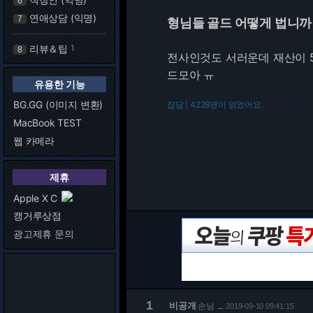
6
연애상담 (익명)
7
형님들 골드 어떻게 법니까
리뷰＆팁
1
8
전사인것도 서러운데 재산이 5
드모아 ㅠ
유용한 기능
BG.GG (이미지 변환)
잡담 | 4228명이 읽었어요.
216.73.216.139
MacBook TEST
웹 카메라
제휴
Apple X C
캥거루상점
광고제휴 문의
1
비공개
손님
2019-09-10 09:41:15
…