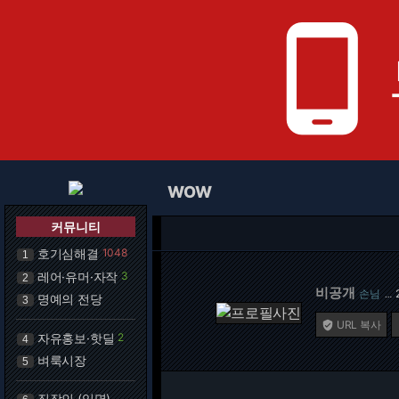
phone_android
WOW
커뮤니티
호기심해결
1048
1
레어·유머·자작
3
2
비공개
손님
…
명예의 전당
3
URL 복사

자유홍보·핫딜
2
4
벼룩시장
5
직장인 (익명)