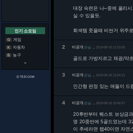
대장 숙련은 나~중에 올리시고
실 수 있을듯.
회색템 줏을때 비싼거 위주로
인기 소모임
게임
G
2
자동차
비공개
손님
K
2019-09-10 12:10:05
…
농구
B
골드로 가방지르고 채광/약
keyboard_arrow_down
3
비공개
손님
2019-09-10 13:24:21
…
ⓒ TE31.COM
인간형 판정 있는 애들이 드랍
4
비공개
손님
2019-09-10 15:49:57
…
20후반부터 퀘스트 보상금과
명 20중반에 5골드였는데 3
이 추세라면 렙40이면 자연스