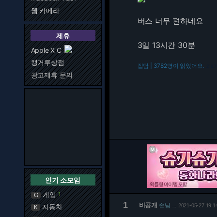
웹 카메라
버스 너무 편하네요
제휴
3일 13시간 30분
Apple X C
캥거루상점
잡담 | 3782명이 읽었어요.
216.7
광고제휴 문의
인기 소모임
게임
1
G
1
비공개
손님
자동차
2021-05-27 19:1
…
K