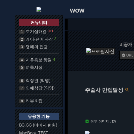
WOW
커뮤니티
호기심해결
911
1
레어·유머·자작
3
2
비공개
명예의 전당
3
URL

자유홍보·핫딜
4
4
벼룩시장
5
직장인 (익명)
1
6
연애상담 (익명)
7
주술사 만렙달성

리뷰＆팁
8
유용한 기능
첨부 이미지 : 1개

BG.GG (이미지 변환)
MacBook TEST