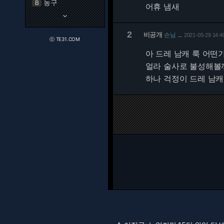
농구
B
어휴 냄새
keyboard_arrow_down
2
비공개
손님
2021-05-29 14:4
…
ⓒ TE31.COM
아 드레 남캐 룩 어떤
얼라 술사로 불성해
하나 걱정이 드레 남캐.