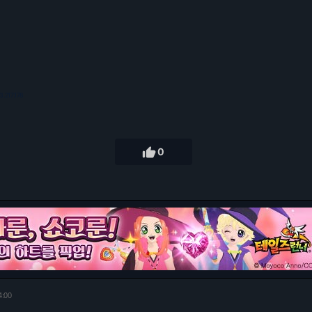
3.217.178

0
4:00